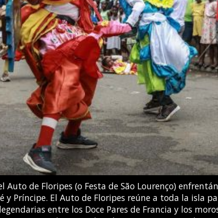
tros al suroeste de la Ciudad de Guatemala. Las auto
o a una potente erupción del volcán Fuego, y comenzar
ORDONEZ / AFP