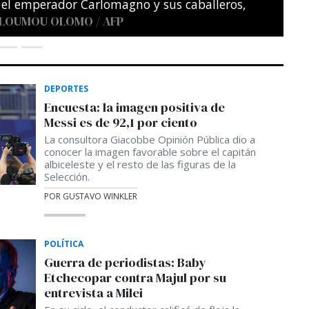
DEPORTES
Encuesta: la imagen positiva de
Messi es de 92,1 por ciento
La consultora Giacobbe Opinión Pública dio a
conocer la imagen favorable sobre el capitán
albiceleste y el resto de las figuras de la
Selección.
POR GUSTAVO WINKLER
POLÍTICA
Guerra de periodistas: Baby
Etchecopar contra Majul por su
entrevista a Milei
En su ciclo, el conductor calificó de floja la
entrevista a Milei y apuntó contra el elogio
del Presidente a Trebucq durante su último