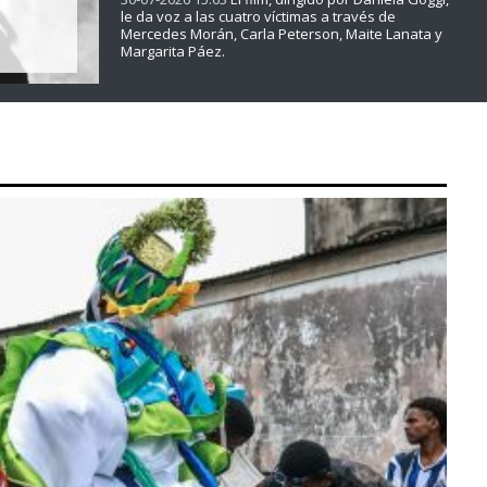
le da voz a las cuatro víctimas a través de
Mercedes Morán, Carla Peterson, Maite Lanata y
Margarita Páez.