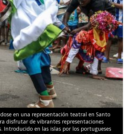
Next
ridades guatemaltecas declararon una alerta de
on a evacuar las poblaciones cercanas.
JOHAN