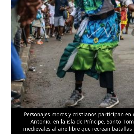
Previous
El volcán Fuego entró en erupción a 65 kilóme
"peligro", el segundo nivel más alto, debid