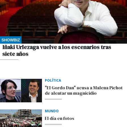
SHOWBIZ
Iñaki Urlezaga vuelve a los escenarios tras
siete años
POR M.S.
POLÍTICA
"El Gordo Dan" acusa a Malena Pichot
de alentar un magnicidio
MUNDO
El día en fotos