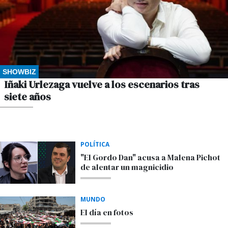
SHOWBIZ
Iñaki Urlezaga vuelve a los escenarios tras
siete años
POR M.S.
POLÍTICA
"El Gordo Dan" acusa a Malena Pichot
de alentar un magnicidio
MUNDO
El día en fotos