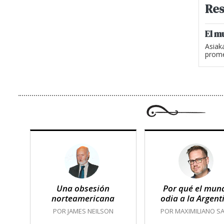
Res
El m
Asiak
prome
Una obsesión
Por qué el mun
norteamericana
odia a la Argent
POR JAMES NEILSON
POR MAXIMILIANO SA