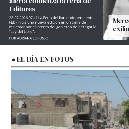
alerta comienza la Feria de
Editores
28-07-2026 07:41
La Feria del libro independiente -
Merce
FED- inicia una nueva edición en un clima de
exili
malestar por el intento del gobierno de derogar la
“Ley del Libro”.
POR ADRIANA LORUSSO
EL DÍA EN FOTOS