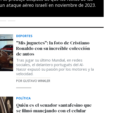
s del noreste de París.
SÉBASTIEN BOZON / AFP
DEPORTES
"Mis juguetes": la foto de Cristiano
Ronaldo con su increíble colección
de autos
Tras jugar su último Mundial, en redes
sociales, el delantero portugués del Al-
Nassr expusó su pasión por los motores y la
velocidad.
POR GUSTAVO WINKLER
POLÍTICA
Quién es el senador santafesino que
se filmó manejando con el celular
En redes sociales se viralizó el video de un