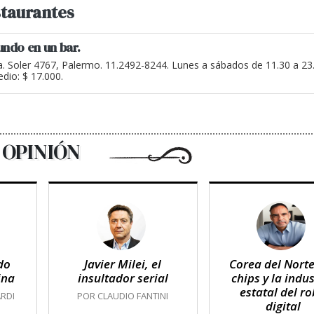
taurantes
undo en un bar.
a. Soler 4767, Palermo. 11.2492-8244. Lunes a sábados de 11.30 a 2
dio: $ 17.000.
OPINIÓN
do
Javier Milei, el
Corea del Norte
ina
insultador serial
chips y la indus
estatal del r
RDI
POR CLAUDIO FANTINI
digital