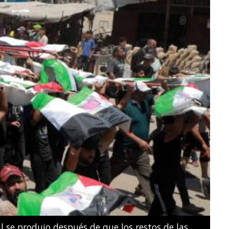
Next
e natación artística por parejas mixtas durante