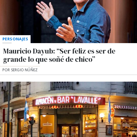
PERSONAJES
Mauricio Dayub: “Ser feliz es ser de
grande lo que soñé de chico”
POR SERGIO NÚÑEZ