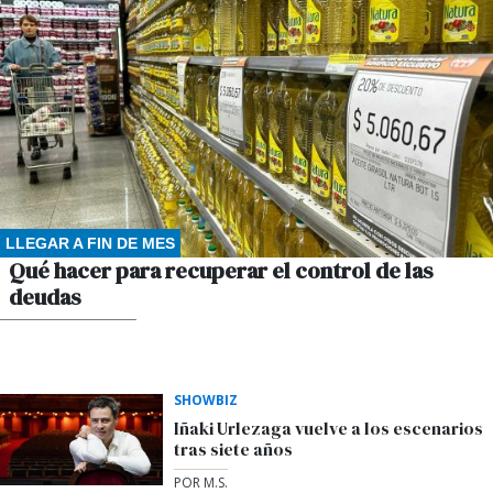
LLEGAR A FIN DE MES
Qué hacer para recuperar el control de las
deudas
POR ARIEL MAMANI
SHOWBIZ
Iñaki Urlezaga vuelve a los escenarios
tras siete años
POR M.S.