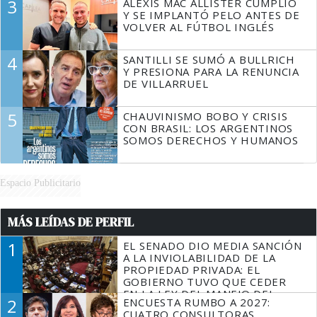
3
ALEXIS MAC ALLISTER CUMPLIÓ
Y SE IMPLANTÓ PELO ANTES DE
VOLVER AL FÚTBOL INGLÉS
4
SANTILLI SE SUMÓ A BULLRICH
Y PRESIONA PARA LA RENUNCIA
DE VILLARRUEL
5
CHAUVINISMO BOBO Y CRISIS
CON BRASIL: LOS ARGENTINOS
SOMOS DERECHOS Y HUMANOS
Espacio Publicitario
MÁS LEÍDAS DE PERFIL
1
EL SENADO DIO MEDIA SANCIÓN
A LA INVIOLABILIDAD DE LA
PROPIEDAD PRIVADA: EL
GOBIERNO TUVO QUE CEDER
EN LA LEY DEL MANEJO DEL
2
ENCUESTA RUMBO A 2027:
FUEGO
CUATRO CONSULTORAS