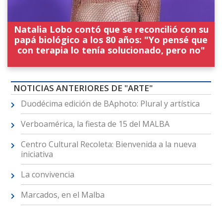
Natalia Lobo contó que se reconcilió con su
papá biológico a los 80 años: "Yo pensé que
con terapia lo tenía solucionado, pero no"
NOTICIAS ANTERIORES DE "ARTE"
Duodécima edición de BAphoto: Plural y artística
Verboamérica, la fiesta de 15 del MALBA
Centro Cultural Recoleta: Bienvenida a la nueva
iniciativa
La convivencia
Marcados, en el Malba