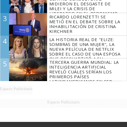
MIDIERON EL DESGASTE DE
MILEI Y LA CRISIS DE
LIDERAZGO EN EL PERONISMO
3
RICARDO LORENZETTI SE
METIÓ EN EL DEBATE SOBRE LA
INHABILITACIÓN DE CRISTINA
KIRCHNER
4
LA HISTORIA REAL DE "ELIZE:
SOMBRAS DE UNA MUJER", LA
NUEVA PELÍCULA DE NETFLIX
SOBRE EL CASO DE UNA ESPOSA
QUE DESCUARTIZÓ A SU
5
TERCERA GUERRA MUNDIAL: LA
MARIDO
INTELIGENCIA ARTIFICIAL
REVELÓ CUÁLES SERÍAN LOS
PRIMEROS PAÍSES
LATINOAMERICANOS EN SER
DERROTADOS
Espacio Publicitario
Espacio Publicitario