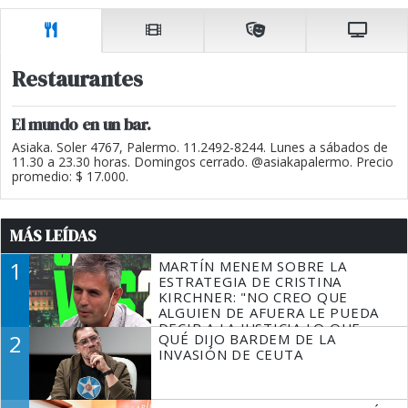
Restaurantes
El mundo en un bar.
Asiaka. Soler 4767, Palermo. 11.2492-8244. Lunes a sábados de
11.30 a 23.30 horas. Domingos cerrado. @asiakapalermo. Precio
promedio: $ 17.000.
MÁS LEÍDAS
1
MARTÍN MENEM SOBRE LA
ESTRATEGIA DE CRISTINA
KIRCHNER: "NO CREO QUE
ALGUIEN DE AFUERA LE PUEDA
DECIR A LA JUSTICIA LO QUE
2
QUÉ DIJO BARDEM DE LA
TIENE QUE HACER"
INVASIÓN DE CEUTA