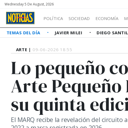
Wednesday 5 De August, 2026
POLÍTICA
SOCIEDAD
ECONOMÍA
M
TEMAS DEL DÍA
JAVIER MILEI
DIEGO SANTI
ARTE |
09-06-2026 18:55
Lo pequeño co
Arte Pequeño 
su quinta edic
El MARQ recibe la revelación del circuito 
2022 a marca registrada en 2026.