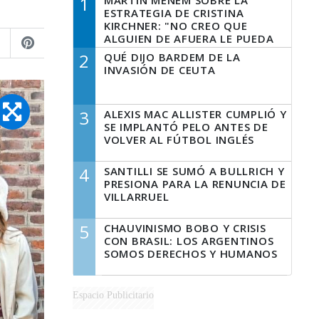
1
MARTÍN MENEM SOBRE LA
ESTRATEGIA DE CRISTINA
KIRCHNER: "NO CREO QUE
ALGUIEN DE AFUERA LE PUEDA
DECIR A LA JUSTICIA LO QUE
2
QUÉ DIJO BARDEM DE LA
TIENE QUE HACER"
INVASIÓN DE CEUTA
3
ALEXIS MAC ALLISTER CUMPLIÓ Y
SE IMPLANTÓ PELO ANTES DE
VOLVER AL FÚTBOL INGLÉS
4
SANTILLI SE SUMÓ A BULLRICH Y
PRESIONA PARA LA RENUNCIA DE
VILLARRUEL
5
CHAUVINISMO BOBO Y CRISIS
CON BRASIL: LOS ARGENTINOS
SOMOS DERECHOS Y HUMANOS
Espacio Publicitario