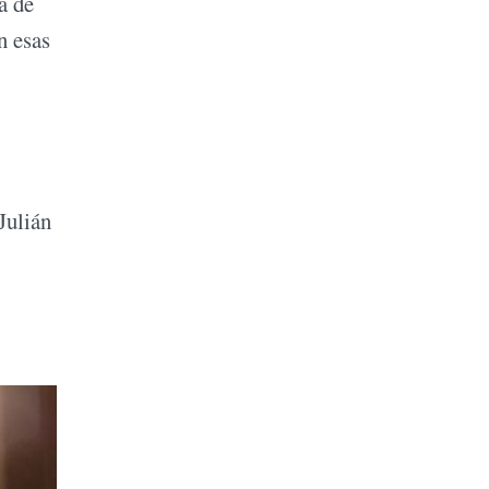
a de
n esas
Julián