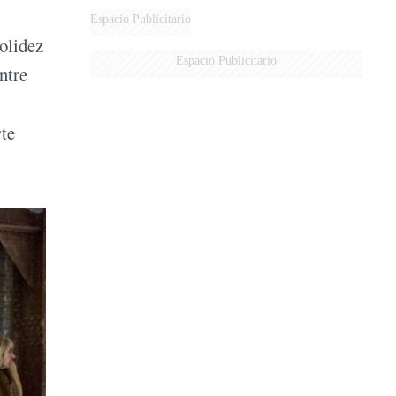
DERROTADOS
Espacio Publicitario
solidez
Espacio Publicitario
ntre
rte