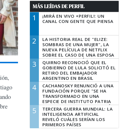
MÁS LEÍDAS DE PERFIL
1
¡MIRÁ EN VIVO +PERFIL!: UN
CANAL CON GENTE QUE PIENSA
2
LA HISTORIA REAL DE "ELIZE:
SOMBRAS DE UNA MUJER", LA
NUEVA PELÍCULA DE NETFLIX
SOBRE EL CASO DE UNA ESPOSA
QUE DESCUARTIZÓ A SU
3
QUIRNO RECONOCIÓ QUE EL
MARIDO
GOBIERNO DE LULA SOLICITÓ EL
RETIRO DEL EMBAJADOR
ión,
ARGENTINO EN BRASIL
4
CACHANOSKY RENUNCIÓ A UNA
tiago
FUNDACIÓN PORQUE "SE HA
lando
TRANSFORMADO EN UNA
ESPECIE DE INSTITUTO PATRIA
obre
INCONDICIONAL DE LA GESTIÓN
5
TERCERA GUERRA MUNDIAL: LA
DE MILEI"
INTELIGENCIA ARTIFICIAL
REVELÓ CUÁLES SERÍAN LOS
PRIMEROS PAÍSES
LATINOAMERICANOS EN SER