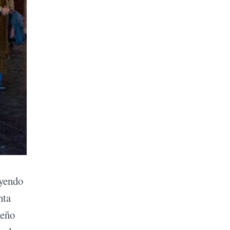
uyendo
nta
ueño