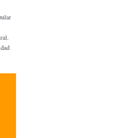
pular
ral.
idad