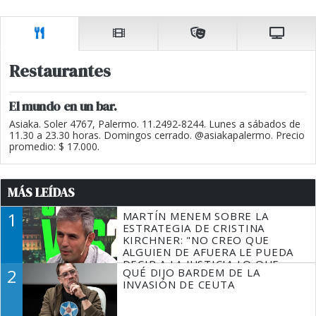
Restaurantes
El mundo en un bar.
Asiaka. Soler 4767, Palermo. 11.2492-8244. Lunes a sábados de
11.30 a 23.30 horas. Domingos cerrado. @asiakapalermo. Precio
promedio: $ 17.000.
MÁS LEÍDAS
1
MARTÍN MENEM SOBRE LA
ESTRATEGIA DE CRISTINA
KIRCHNER: "NO CREO QUE
ALGUIEN DE AFUERA LE PUEDA
DECIR A LA JUSTICIA LO QUE
2
QUÉ DIJO BARDEM DE LA
TIENE QUE HACER"
INVASIÓN DE CEUTA