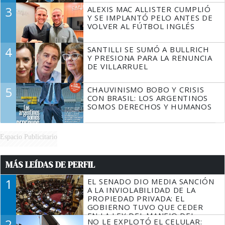
3
ALEXIS MAC ALLISTER CUMPLIÓ
Y SE IMPLANTÓ PELO ANTES DE
VOLVER AL FÚTBOL INGLÉS
4
SANTILLI SE SUMÓ A BULLRICH
Y PRESIONA PARA LA RENUNCIA
DE VILLARRUEL
5
CHAUVINISMO BOBO Y CRISIS
CON BRASIL: LOS ARGENTINOS
SOMOS DERECHOS Y HUMANOS
Espacio Publicitario
MÁS LEÍDAS DE PERFIL
1
EL SENADO DIO MEDIA SANCIÓN
A LA INVIOLABILIDAD DE LA
PROPIEDAD PRIVADA: EL
GOBIERNO TUVO QUE CEDER
EN LA LEY DEL MANEJO DEL
2
NO LE EXPLOTÓ EL CELULAR:
FUEGO