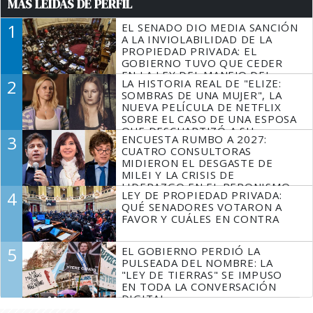
MÁS LEÍDAS DE PERFIL
1
EL SENADO DIO MEDIA SANCIÓN
A LA INVIOLABILIDAD DE LA
PROPIEDAD PRIVADA: EL
GOBIERNO TUVO QUE CEDER
EN LA LEY DEL MANEJO DEL
2
LA HISTORIA REAL DE "ELIZE:
FUEGO
SOMBRAS DE UNA MUJER", LA
NUEVA PELÍCULA DE NETFLIX
SOBRE EL CASO DE UNA ESPOSA
QUE DESCUARTIZÓ A SU
3
ENCUESTA RUMBO A 2027:
MARIDO
CUATRO CONSULTORAS
MIDIERON EL DESGASTE DE
MILEI Y LA CRISIS DE
LIDERAZGO EN EL PERONISMO
4
LEY DE PROPIEDAD PRIVADA:
QUÉ SENADORES VOTARON A
FAVOR Y CUÁLES EN CONTRA
5
EL GOBIERNO PERDIÓ LA
PULSEADA DEL NOMBRE: LA
"LEY DE TIERRAS" SE IMPUSO
EN TODA LA CONVERSACIÓN
DIGITAL