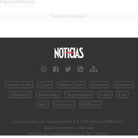
Espacio Publicitario
Espacio Publicitario
Diario Perfil
Caras
Marie Claire
Fortuna
Hombre
Weekend
Parabrisas
Supercampo
Look
Luz
Mía
Lunateen
BATimes
noticias.perfil.com - Editorial Perfil S.A.
| © Perfil.com 2006-2026 -
Todos los derechos reservados
Registro de Propiedad Intelectual: Nro. 5346433