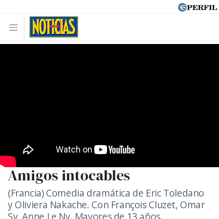
Amigos intocables
(Francia) Comedia dramática de Eric Toledano
y Oliviera Nakache. Con François Cluzet, Omar
Sy, Anne Le Ny. Mayores de 13 años.