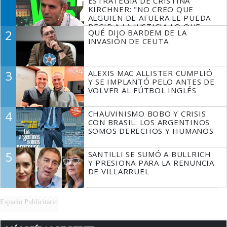
ESTRATEGIA DE CRISTINA
KIRCHNER: "NO CREO QUE
ALGUIEN DE AFUERA LE PUEDA
DECIR A LA JUSTICIA LO QUE
2
QUÉ DIJO BARDEM DE LA
TIENE QUE HACER"
INVASIÓN DE CEUTA
3
ALEXIS MAC ALLISTER CUMPLIÓ
Y SE IMPLANTÓ PELO ANTES DE
VOLVER AL FÚTBOL INGLÉS
4
CHAUVINISMO BOBO Y CRISIS
CON BRASIL: LOS ARGENTINOS
SOMOS DERECHOS Y HUMANOS
5
SANTILLI SE SUMÓ A BULLRICH
Y PRESIONA PARA LA RENUNCIA
DE VILLARRUEL
Espacio Publicitario