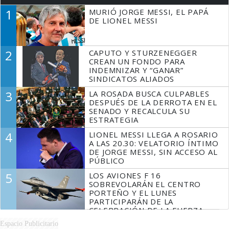
1
MURIÓ JORGE MESSI, EL PAPÁ
DE LIONEL MESSI
2
CAPUTO Y STURZENEGGER
CREAN UN FONDO PARA
INDEMNIZAR Y “GANAR”
SINDICATOS ALIADOS
3
LA ROSADA BUSCA CULPABLES
DESPUÉS DE LA DERROTA EN EL
SENADO Y RECALCULA SU
ESTRATEGIA
4
LIONEL MESSI LLEGA A ROSARIO
A LAS 20.30: VELATORIO ÍNTIMO
DE JORGE MESSI, SIN ACCESO AL
PÚBLICO
5
LOS AVIONES F 16
SOBREVOLARÁN EL CENTRO
PORTEÑO Y EL LUNES
PARTICIPARÁN DE LA
CELEBRACIÓN DE LA FUERZA
AÉREA
Espacio Publicitario