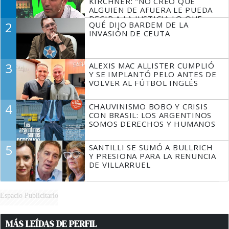
KIRCHNER: "NO CREO QUE
ALGUIEN DE AFUERA LE PUEDA
DECIR A LA JUSTICIA LO QUE
2
QUÉ DIJO BARDEM DE LA
TIENE QUE HACER"
INVASIÓN DE CEUTA
3
ALEXIS MAC ALLISTER CUMPLIÓ
Y SE IMPLANTÓ PELO ANTES DE
VOLVER AL FÚTBOL INGLÉS
4
CHAUVINISMO BOBO Y CRISIS
CON BRASIL: LOS ARGENTINOS
SOMOS DERECHOS Y HUMANOS
5
SANTILLI SE SUMÓ A BULLRICH
Y PRESIONA PARA LA RENUNCIA
DE VILLARRUEL
Espacio Publicitario
MÁS LEÍDAS DE PERFIL