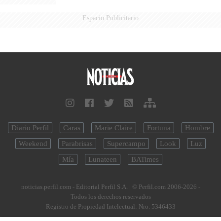
Espacio Publicitario
Diario Perfil
Caras
Marie Claire
Fortuna
Hombre
Weekend
Parabrisas
Supercampo
Look
Luz
Mía
Lunateen
BATimes
noticias.perfil.com - Editorial Perfil S.A.
| © Perfil.com 2006-2026 -
Todos los derechos reservados
Registro de Propiedad Intelectual: Nro. 5346433