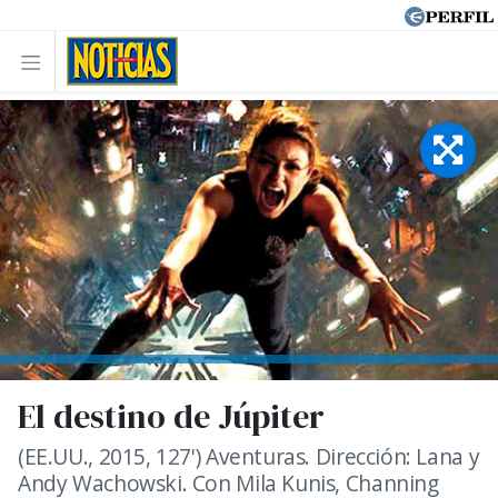
El destino de Júpiter
(EE.UU., 2015, 127') Aventuras. Dirección: Lana y
Andy Wachowski. Con Mila Kunis, Channing