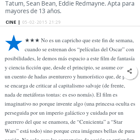
Tatum, Sean Bean, Eddie Redmayne. Apta para
mayores de 13 años.
CINE |
05-02-2015 21:29
★
★★★ No es un capricho que este fin de semana,
cuando se estrenan dos “películas del Oscar” con
posibilidades, le demos más espacio a este film de fantasía
y ciencia ficción que, desde el principio, se asume como
un cuento de hadas aventurero y humorístico que, de paso,
se encarga de criticar al capitalismo salvaje (de frente,
nada de metáforas tontas: es eso nomás). El film es
imaginativo no porque invente algo (una princesa oculta es
perseguida por un imperio galáctico y cuidada por un
guerrero del que se enamora, de “Cenicienta” a “Star
Wars” está todo) sino porque crea imágenes bellas de pura
acción. No solo eso: las secuencias de acción se entienden,