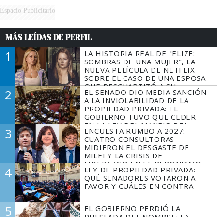
Espacio Publicitario
MÁS LEÍDAS DE PERFIL
1
LA HISTORIA REAL DE "ELIZE:
SOMBRAS DE UNA MUJER", LA
NUEVA PELÍCULA DE NETFLIX
SOBRE EL CASO DE UNA ESPOSA
QUE DESCUARTIZÓ A SU
2
EL SENADO DIO MEDIA SANCIÓN
MARIDO
A LA INVIOLABILIDAD DE LA
PROPIEDAD PRIVADA: EL
GOBIERNO TUVO QUE CEDER
EN LA LEY DEL MANEJO DEL
3
ENCUESTA RUMBO A 2027:
FUEGO
CUATRO CONSULTORAS
MIDIERON EL DESGASTE DE
MILEI Y LA CRISIS DE
LIDERAZGO EN EL PERONISMO
4
LEY DE PROPIEDAD PRIVADA:
QUÉ SENADORES VOTARON A
FAVOR Y CUÁLES EN CONTRA
5
EL GOBIERNO PERDIÓ LA
PULSEADA DEL NOMBRE: LA