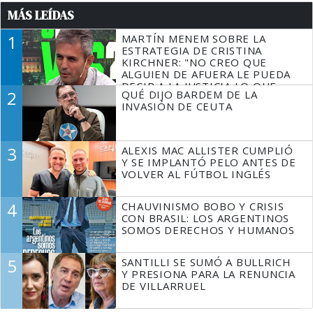
MÁS LEÍDAS
1
MARTÍN MENEM SOBRE LA
ESTRATEGIA DE CRISTINA
KIRCHNER: "NO CREO QUE
ALGUIEN DE AFUERA LE PUEDA
DECIR A LA JUSTICIA LO QUE
2
QUÉ DIJO BARDEM DE LA
TIENE QUE HACER"
INVASIÓN DE CEUTA
3
ALEXIS MAC ALLISTER CUMPLIÓ
Y SE IMPLANTÓ PELO ANTES DE
VOLVER AL FÚTBOL INGLÉS
4
CHAUVINISMO BOBO Y CRISIS
CON BRASIL: LOS ARGENTINOS
SOMOS DERECHOS Y HUMANOS
5
SANTILLI SE SUMÓ A BULLRICH
Y PRESIONA PARA LA RENUNCIA
DE VILLARRUEL