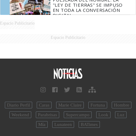
"LEY DE TIERRAS" SE IMPUSO
EN TODA LA CONVERSACIÓN
DIGITAL
Espacio Publicitario
Espacio Publicitario
Diario Perfil
Caras
Marie Claire
Fortuna
Hombre
Weekend
Parabrisas
Supercampo
Look
Luz
Mía
Lunateen
BATimes