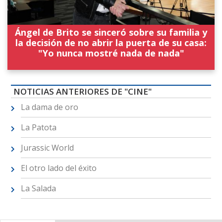
Ángel de Brito se sinceró sobre su familia y
la decisión de no abrir la puerta de su casa:
"Yo nunca mostré nada de nada"
NOTICIAS ANTERIORES DE "CINE"
La dama de oro
La Patota
Jurassic World
El otro lado del éxito
La Salada