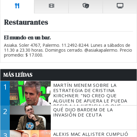
Restaurantes
El mundo en un bar.
Asiaka. Soler 4767, Palermo. 11.2492-8244. Lunes a sábados de
11.30 a 23.30 horas. Domingos cerrado. @asiakapalermo. Precio
promedio: $ 17.000.
MÁS LEÍDAS
1
MARTÍN MENEM SOBRE LA
ESTRATEGIA DE CRISTINA
KIRCHNER: "NO CREO QUE
ALGUIEN DE AFUERA LE PUEDA
DECIR A LA JUSTICIA LO QUE
2
QUÉ DIJO BARDEM DE LA
TIENE QUE HACER"
INVASIÓN DE CEUTA
3
ALEXIS MAC ALLISTER CUMPLIÓ