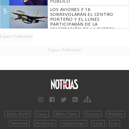
PÚBLICO
5
LOS AVIONES F 16
SOBREVOLARÁN EL CENTRO
PORTEÑO Y EL LUNES
PARTICIPARÁN DE LA
CELEBRACIÓN DE LA FUERZA
AÉREA
Espacio Publicitario
Espacio Publicitario
Diario Perfil
Caras
Marie Claire
Fortuna
Hombre
Weekend
Parabrisas
Supercampo
Look
Luz