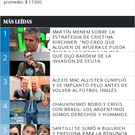
promedio: $ 17.000.
MÁS LEÍDAS
1
MARTÍN MENEM SOBRE LA
ESTRATEGIA DE CRISTINA
KIRCHNER: "NO CREO QUE
ALGUIEN DE AFUERA LE PUEDA
DECIR A LA JUSTICIA LO QUE
2
QUÉ DIJO BARDEM DE LA
TIENE QUE HACER"
INVASIÓN DE CEUTA
3
ALEXIS MAC ALLISTER CUMPLIÓ
Y SE IMPLANTÓ PELO ANTES DE
VOLVER AL FÚTBOL INGLÉS
4
CHAUVINISMO BOBO Y CRISIS
CON BRASIL: LOS ARGENTINOS
SOMOS DERECHOS Y HUMANOS
5
SANTILLI SE SUMÓ A BULLRICH
Y PRESIONA PARA LA RENUNCIA