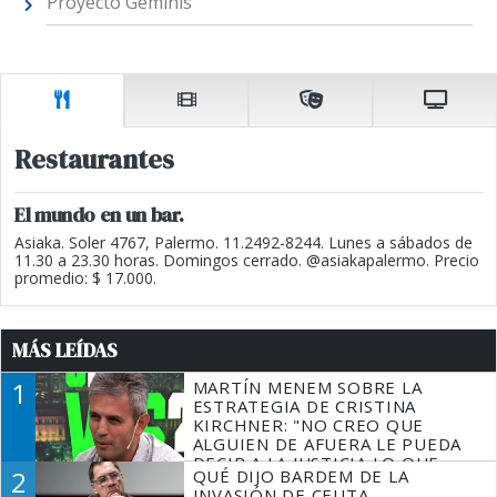
Proyecto Géminis
Restaurantes
El mundo en un bar.
Asiaka. Soler 4767, Palermo. 11.2492-8244. Lunes a sábados de
11.30 a 23.30 horas. Domingos cerrado. @asiakapalermo. Precio
promedio: $ 17.000.
MÁS LEÍDAS
1
MARTÍN MENEM SOBRE LA
ESTRATEGIA DE CRISTINA
KIRCHNER: "NO CREO QUE
ALGUIEN DE AFUERA LE PUEDA
DECIR A LA JUSTICIA LO QUE
2
QUÉ DIJO BARDEM DE LA
TIENE QUE HACER"
INVASIÓN DE CEUTA