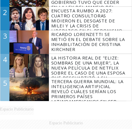
GOBIERNO TUVO QUE CEDER
EN LA LEY DEL MANEJO DEL
2
ENCUESTA RUMBO A 2027:
FUEGO
CUATRO CONSULTORAS
MIDIERON EL DESGASTE DE
MILEI Y LA CRISIS DE
LIDERAZGO EN EL PERONISMO
3
RICARDO LORENZETTI SE
METIÓ EN EL DEBATE SOBRE LA
INHABILITACIÓN DE CRISTINA
KIRCHNER
4
LA HISTORIA REAL DE "ELIZE:
SOMBRAS DE UNA MUJER", LA
NUEVA PELÍCULA DE NETFLIX
SOBRE EL CASO DE UNA ESPOSA
QUE DESCUARTIZÓ A SU
5
TERCERA GUERRA MUNDIAL: LA
MARIDO
INTELIGENCIA ARTIFICIAL
REVELÓ CUÁLES SERÍAN LOS
PRIMEROS PAÍSES
LATINOAMERICANOS EN SER
DERROTADOS
Espacio Publicitario
Espacio Publicitario