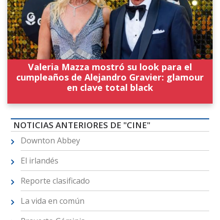
Valeria Mazza mostró su look para el
cumpleaños de Alejandro Gravier: glamour
en clave total black
NOTICIAS ANTERIORES DE "CINE"
Downton Abbey
El irlandés
Reporte clasificado
La vida en común