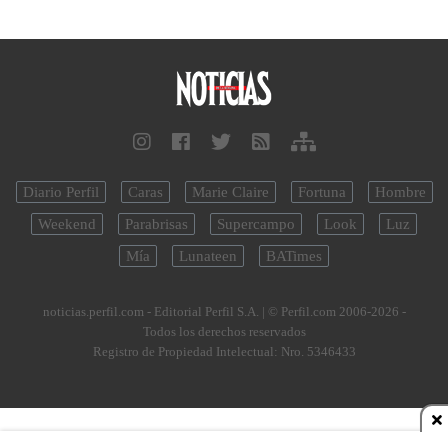
Diario Perfil
Caras
Marie Claire
Fortuna
Hombre
Weekend
Parabrisas
Supercampo
Look
Luz
Mía
Lunateen
BATimes
noticias.perfil.com - Editorial Perfil S.A.
| © Perfil.com 2006-2026 -
Todos los derechos reservados
Registro de Propiedad Intelectual: Nro. 5346433