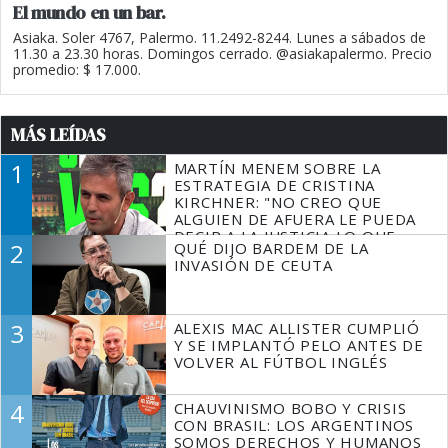
El mundo en un bar.
Asiaka. Soler 4767, Palermo. 11.2492-8244. Lunes a sábados de
11.30 a 23.30 horas. Domingos cerrado. @asiakapalermo. Precio
promedio: $ 17.000.
MÁS LEÍDAS
1
MARTÍN MENEM SOBRE LA
ESTRATEGIA DE CRISTINA
KIRCHNER: "NO CREO QUE
ALGUIEN DE AFUERA LE PUEDA
DECIR A LA JUSTICIA LO QUE
2
QUÉ DIJO BARDEM DE LA
TIENE QUE HACER"
INVASIÓN DE CEUTA
3
ALEXIS MAC ALLISTER CUMPLIÓ
Y SE IMPLANTÓ PELO ANTES DE
VOLVER AL FÚTBOL INGLÉS
4
CHAUVINISMO BOBO Y CRISIS
CON BRASIL: LOS ARGENTINOS
SOMOS DERECHOS Y HUMANOS