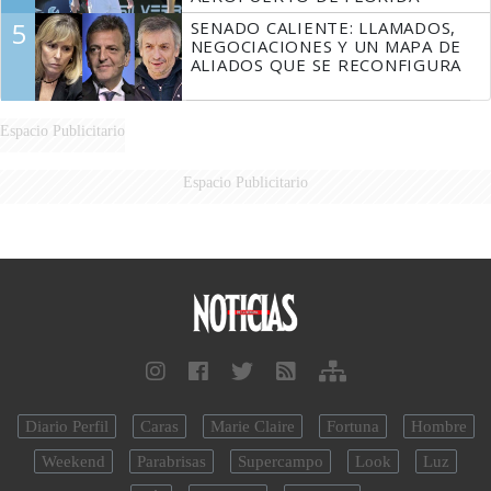
5
SENADO CALIENTE: LLAMADOS,
NEGOCIACIONES Y UN MAPA DE
ALIADOS QUE SE RECONFIGURA
Espacio Publicitario
Espacio Publicitario
Diario Perfil
Caras
Marie Claire
Fortuna
Hombre
Weekend
Parabrisas
Supercampo
Look
Luz