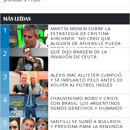
MÁS LEÍDAS
1
MARTÍN MENEM SOBRE LA
ESTRATEGIA DE CRISTINA
KIRCHNER: "NO CREO QUE
ALGUIEN DE AFUERA LE PUEDA
DECIR A LA JUSTICIA LO QUE
2
QUÉ DIJO BARDEM DE LA
TIENE QUE HACER"
INVASIÓN DE CEUTA
3
ALEXIS MAC ALLISTER CUMPLIÓ
Y SE IMPLANTÓ PELO ANTES DE
VOLVER AL FÚTBOL INGLÉS
4
CHAUVINISMO BOBO Y CRISIS
CON BRASIL: LOS ARGENTINOS
SOMOS DERECHOS Y HUMANOS
5
SANTILLI SE SUMÓ A BULLRICH
Y PRESIONA PARA LA RENUNCIA