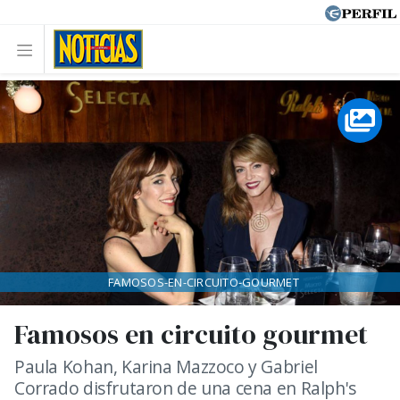
FAMOSOS-EN-CIRCUITO-GOURMET
Famosos en circuito gourmet
Paula Kohan, Karina Mazzoco y Gabriel
Corrado disfrutaron de una cena en Ralph's