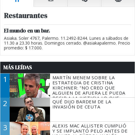
Restaurantes
El mundo en un bar.
Asiaka. Soler 4767, Palermo. 11.2492-8244. Lunes a sábados de
11.30 a 23.30 horas. Domingos cerrado. @asiakapalermo. Precio
promedio: $ 17.000.
MÁS LEÍDAS
1
MARTÍN MENEM SOBRE LA
ESTRATEGIA DE CRISTINA
KIRCHNER: "NO CREO QUE
ALGUIEN DE AFUERA LE PUEDA
DECIR A LA JUSTICIA LO QUE
2
QUÉ DIJO BARDEM DE LA
TIENE QUE HACER"
INVASIÓN DE CEUTA
3
ALEXIS MAC ALLISTER CUMPLIÓ
Y SE IMPLANTÓ PELO ANTES DE