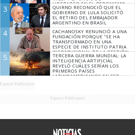
LIDERAZGO EN EL PERONISMO
3
QUIRNO RECONOCIÓ QUE EL
GOBIERNO DE LULA SOLICITÓ
EL RETIRO DEL EMBAJADOR
ARGENTINO EN BRASIL
4
CACHANOSKY RENUNCIÓ A UNA
FUNDACIÓN PORQUE "SE HA
TRANSFORMADO EN UNA
ESPECIE DE INSTITUTO PATRIA
INCONDICIONAL DE LA GESTIÓN
5
TERCERA GUERRA MUNDIAL: LA
DE MILEI"
INTELIGENCIA ARTIFICIAL
REVELÓ CUÁLES SERÍAN LOS
PRIMEROS PAÍSES
LATINOAMERICANOS EN SER
DERROTADOS
Espacio Publicitario
Espacio Publicitario