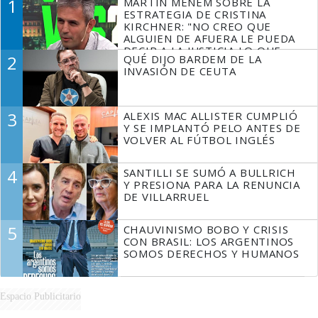
1
MARTÍN MENEM SOBRE LA
ESTRATEGIA DE CRISTINA
KIRCHNER: "NO CREO QUE
ALGUIEN DE AFUERA LE PUEDA
DECIR A LA JUSTICIA LO QUE
2
QUÉ DIJO BARDEM DE LA
TIENE QUE HACER"
INVASIÓN DE CEUTA
3
ALEXIS MAC ALLISTER CUMPLIÓ
Y SE IMPLANTÓ PELO ANTES DE
VOLVER AL FÚTBOL INGLÉS
4
SANTILLI SE SUMÓ A BULLRICH
Y PRESIONA PARA LA RENUNCIA
DE VILLARRUEL
5
CHAUVINISMO BOBO Y CRISIS
CON BRASIL: LOS ARGENTINOS
SOMOS DERECHOS Y HUMANOS
Espacio Publicitario