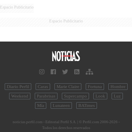
DERROTADOS
Espacio Publicitario
Espacio Publicitario
Diario Perfil
Caras
Marie Claire
Fortuna
Hombre
Weekend
Parabrisas
Supercampo
Look
Luz
Mía
Lunateen
BATimes
noticias.perfil.com - Editorial Perfil S.A.
| © Perfil.com 2006-2026 -
Todos los derechos reservados