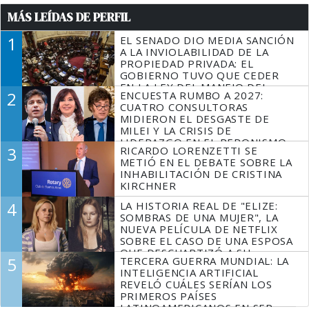
MÁS LEÍDAS DE PERFIL
1
EL SENADO DIO MEDIA SANCIÓN
A LA INVIOLABILIDAD DE LA
PROPIEDAD PRIVADA: EL
GOBIERNO TUVO QUE CEDER
EN LA LEY DEL MANEJO DEL
2
ENCUESTA RUMBO A 2027:
FUEGO
CUATRO CONSULTORAS
MIDIERON EL DESGASTE DE
MILEI Y LA CRISIS DE
LIDERAZGO EN EL PERONISMO
3
RICARDO LORENZETTI SE
METIÓ EN EL DEBATE SOBRE LA
INHABILITACIÓN DE CRISTINA
KIRCHNER
4
LA HISTORIA REAL DE "ELIZE:
SOMBRAS DE UNA MUJER", LA
NUEVA PELÍCULA DE NETFLIX
SOBRE EL CASO DE UNA ESPOSA
QUE DESCUARTIZÓ A SU
5
TERCERA GUERRA MUNDIAL: LA
MARIDO
INTELIGENCIA ARTIFICIAL
REVELÓ CUÁLES SERÍAN LOS
PRIMEROS PAÍSES
LATINOAMERICANOS EN SER