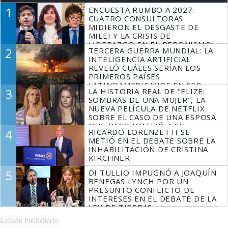
1
ENCUESTA RUMBO A 2027:
CUATRO CONSULTORAS
MIDIERON EL DESGASTE DE
MILEI Y LA CRISIS DE
LIDERAZGO EN EL PERONISMO
2
TERCERA GUERRA MUNDIAL: LA
INTELIGENCIA ARTIFICIAL
REVELÓ CUÁLES SERÍAN LOS
PRIMEROS PAÍSES
LATINOAMERICANOS EN SER
3
LA HISTORIA REAL DE "ELIZE:
DERROTADOS
SOMBRAS DE UNA MUJER", LA
NUEVA PELÍCULA DE NETFLIX
SOBRE EL CASO DE UNA ESPOSA
QUE DESCUARTIZÓ A SU
4
RICARDO LORENZETTI SE
MARIDO
METIÓ EN EL DEBATE SOBRE LA
INHABILITACIÓN DE CRISTINA
KIRCHNER
5
DI TULLIO IMPUGNÓ A JOAQUÍN
BENEGAS LYNCH POR UN
PRESUNTO CONFLICTO DE
INTERESES EN EL DEBATE DE LA
LEY DE TIERRAS
Espacio Publicitario