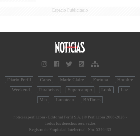
Espacio Publicitario
Diario Perfil
Caras
Marie Claire
Fortuna
Hombre
Weekend
Parabrisas
Supercampo
Look
Luz
Mía
Lunateen
BATimes
noticias.perfil.com - Editorial Perfil S.A.
| © Perfil.com 2006-2026 -
Todos los derechos reservados
Registro de Propiedad Intelectual: Nro. 5346433