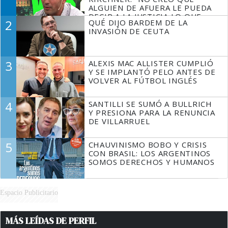
ALGUIEN DE AFUERA LE PUEDA
DECIR A LA JUSTICIA LO QUE
2
QUÉ DIJO BARDEM DE LA
TIENE QUE HACER"
INVASIÓN DE CEUTA
3
ALEXIS MAC ALLISTER CUMPLIÓ
Y SE IMPLANTÓ PELO ANTES DE
VOLVER AL FÚTBOL INGLÉS
4
SANTILLI SE SUMÓ A BULLRICH
Y PRESIONA PARA LA RENUNCIA
DE VILLARRUEL
5
CHAUVINISMO BOBO Y CRISIS
CON BRASIL: LOS ARGENTINOS
SOMOS DERECHOS Y HUMANOS
Espacio Publicitario
MÁS LEÍDAS DE PERFIL