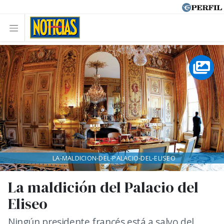
LA-MALDICION-DEL-PALACIO-DEL-ELISEO
La maldición del Palacio del
Eliseo
Ningún presidente francés está a salvo del