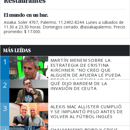
Restaurantes
El mundo en un bar.
Asiaka. Soler 4767, Palermo. 11.2492-8244. Lunes a sábados de
11.30 a 23.30 horas. Domingos cerrado. @asiakapalermo. Precio
promedio: $ 17.000.
MÁS LEÍDAS
1
MARTÍN MENEM SOBRE LA
ESTRATEGIA DE CRISTINA
KIRCHNER: "NO CREO QUE
ALGUIEN DE AFUERA LE PUEDA
DECIR A LA JUSTICIA LO QUE
2
QUÉ DIJO BARDEM DE LA
TIENE QUE HACER"
INVASIÓN DE CEUTA
3
ALEXIS MAC ALLISTER CUMPLIÓ
Y SE IMPLANTÓ PELO ANTES DE
VOLVER AL FÚTBOL INGLÉS
CHAUVINISMO BOBO Y CRISIS