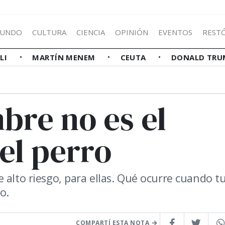
UNDO
CULTURA
CIENCIA
OPINIÓN
EVENTOS
REST
LLI
MARTÍN MENEM
CEUTA
DONALD TRU
bre no es el
el perro
 alto riesgo, para ellas. Qué ocurre cuando t
o.
COMPARTÍ ESTA NOTA