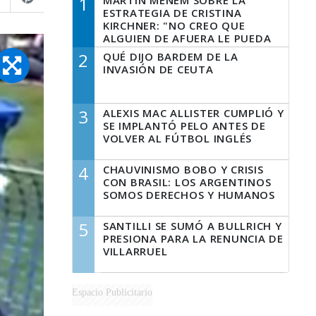
1
MARTÍN MENEM SOBRE LA
ESTRATEGIA DE CRISTINA
KIRCHNER: "NO CREO QUE
ALGUIEN DE AFUERA LE PUEDA
DECIR A LA JUSTICIA LO QUE
2
QUÉ DIJO BARDEM DE LA
TIENE QUE HACER"
INVASIÓN DE CEUTA
3
ALEXIS MAC ALLISTER CUMPLIÓ Y
SE IMPLANTÓ PELO ANTES DE
VOLVER AL FÚTBOL INGLÉS
4
CHAUVINISMO BOBO Y CRISIS
CON BRASIL: LOS ARGENTINOS
SOMOS DERECHOS Y HUMANOS
5
SANTILLI SE SUMÓ A BULLRICH Y
PRESIONA PARA LA RENUNCIA DE
VILLARRUEL
Espacio Publicitario