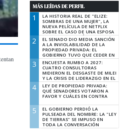
MÁS LEÍDAS DE PERFIL
1
LA HISTORIA REAL DE "ELIZE:
SOMBRAS DE UNA MUJER", LA
NUEVA PELÍCULA DE NETFLIX
SOBRE EL CASO DE UNA ESPOSA
QUE DESCUARTIZÓ A SU
2
EL SENADO DIO MEDIA SANCIÓN
MARIDO
A LA INVIOLABILIDAD DE LA
PROPIEDAD PRIVADA: EL
GOBIERNO TUVO QUE CEDER EN
tentan
LA LEY DEL MANEJO DEL FUEGO
3
ENCUESTA RUMBO A 2027:
CUATRO CONSULTORAS
MIDIERON EL DESGASTE DE MILEI
Y LA CRISIS DE LIDERAZGO EN EL
PERONISMO
4
LEY DE PROPIEDAD PRIVADA:
QUÉ SENADORES VOTARON A
FAVOR Y CUÁLES EN CONTRA
5
EL GOBIERNO PERDIÓ LA
PULSEADA DEL NOMBRE: LA "LEY
DE TIERRAS" SE IMPUSO EN
TODA LA CONVERSACIÓN
DIGITAL