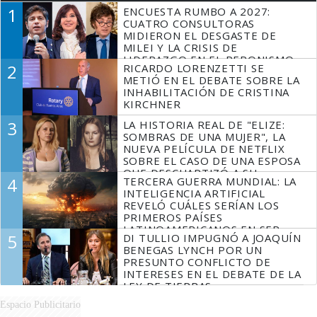
1
ENCUESTA RUMBO A 2027:
CUATRO CONSULTORAS
MIDIERON EL DESGASTE DE
MILEI Y LA CRISIS DE
LIDERAZGO EN EL PERONISMO
2
RICARDO LORENZETTI SE
METIÓ EN EL DEBATE SOBRE LA
INHABILITACIÓN DE CRISTINA
KIRCHNER
3
LA HISTORIA REAL DE "ELIZE:
SOMBRAS DE UNA MUJER", LA
NUEVA PELÍCULA DE NETFLIX
SOBRE EL CASO DE UNA ESPOSA
QUE DESCUARTIZÓ A SU
4
TERCERA GUERRA MUNDIAL: LA
MARIDO
INTELIGENCIA ARTIFICIAL
REVELÓ CUÁLES SERÍAN LOS
PRIMEROS PAÍSES
LATINOAMERICANOS EN SER
5
DI TULLIO IMPUGNÓ A JOAQUÍN
DERROTADOS
BENEGAS LYNCH POR UN
PRESUNTO CONFLICTO DE
INTERESES EN EL DEBATE DE LA
LEY DE TIERRAS
Espacio Publicitario