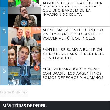
ALGUIEN DE AFUERA LE PUEDA
DECIR A LA JUSTICIA LO QUE
2
QUÉ DIJO BARDEM DE LA
TIENE QUE HACER"
INVASIÓN DE CEUTA
3
ALEXIS MAC ALLISTER CUMPLIÓ
Y SE IMPLANTÓ PELO ANTES DE
VOLVER AL FÚTBOL INGLÉS
4
SANTILLI SE SUMÓ A BULLRICH
Y PRESIONA PARA LA RENUNCIA
DE VILLARRUEL
5
CHAUVINISMO BOBO Y CRISIS
CON BRASIL: LOS ARGENTINOS
SOMOS DERECHOS Y HUMANOS
Espacio Publicitario
MÁS LEÍDAS DE PERFIL