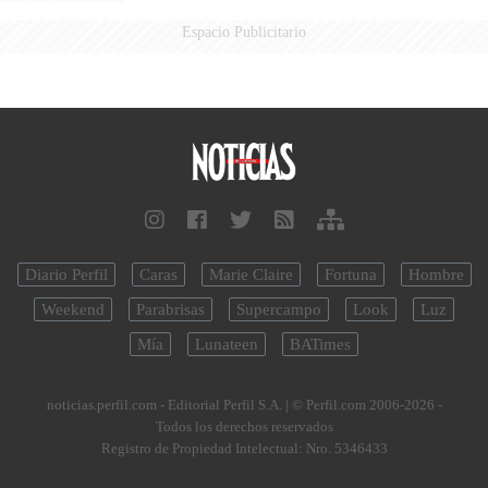
Espacio Publicitario
Diario Perfil
Caras
Marie Claire
Fortuna
Hombre
Weekend
Parabrisas
Supercampo
Look
Luz
Mía
Lunateen
BATimes
noticias.perfil.com - Editorial Perfil S.A.
| © Perfil.com 2006-2026 -
Todos los derechos reservados
Registro de Propiedad Intelectual: Nro. 5346433