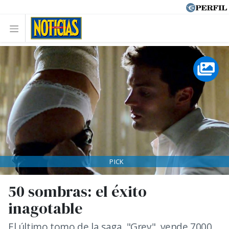
PICK
50 sombras: el éxito
inagotable
El último tomo de la saga, "Grey", vende 7000