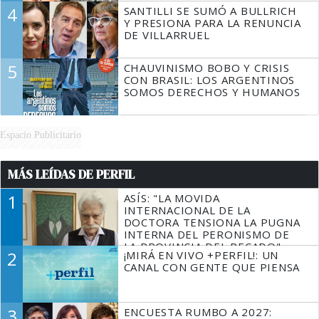
4
SANTILLI SE SUMÓ A BULLRICH
Y PRESIONA PARA LA RENUNCIA
DE VILLARRUEL
5
CHAUVINISMO BOBO Y CRISIS
CON BRASIL: LOS ARGENTINOS
SOMOS DERECHOS Y HUMANOS
Espacio Publicitario
MÁS LEÍDAS DE PERFIL
1
ASÍS: "LA MOVIDA
INTERNACIONAL DE LA
DOCTORA TENSIONA LA PUGNA
INTERNA DEL PERONISMO DE
LA PROVINCIA DEL PECADO"
2
¡MIRÁ EN VIVO +PERFIL!: UN
CANAL CON GENTE QUE PIENSA
3
ENCUESTA RUMBO A 2027: