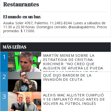
Restaurantes
El mundo en un bar.
Asiaka. Soler 4767, Palermo. 11.2492-8244. Lunes a sábados de
11.30 a 23.30 horas. Domingos cerrado. @asiakapalermo. Precio
promedio: $ 17.000.
MÁS LEÍDAS
1
MARTÍN MENEM SOBRE LA
ESTRATEGIA DE CRISTINA
KIRCHNER: "NO CREO QUE
ALGUIEN DE AFUERA LE PUEDA
DECIR A LA JUSTICIA LO QUE
2
QUÉ DIJO BARDEM DE LA
TIENE QUE HACER"
INVASIÓN DE CEUTA
3
ALEXIS MAC ALLISTER CUMPLIÓ
Y SE IMPLANTÓ PELO ANTES DE
VOLVER AL FÚTBOL INGLÉS