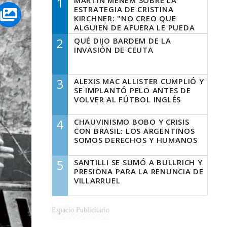
1
MARTÍN MENEM SOBRE LA
ESTRATEGIA DE CRISTINA
KIRCHNER: "NO CREO QUE
ALGUIEN DE AFUERA LE PUEDA
DECIR A LA JUSTICIA LO QUE
2
QUÉ DIJO BARDEM DE LA
TIENE QUE HACER"
INVASIÓN DE CEUTA
3
ALEXIS MAC ALLISTER CUMPLIÓ Y
SE IMPLANTÓ PELO ANTES DE
VOLVER AL FÚTBOL INGLÉS
4
CHAUVINISMO BOBO Y CRISIS
CON BRASIL: LOS ARGENTINOS
SOMOS DERECHOS Y HUMANOS
5
SANTILLI SE SUMÓ A BULLRICH Y
PRESIONA PARA LA RENUNCIA DE
VILLARRUEL
Espacio Publicitario