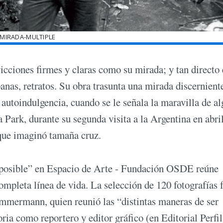
-MIRADA-MULTIPLE
cciones firmes y claras como su mirada; y tan directo 
anas, retratos. Su obra trasunta una mirada discernient
 autoindulgencia, cuando se le señala la maravilla de a
 Park, durante su segunda visita a la Argentina en abri
 que imaginó tamaña cruz.
posible” en Espacio de Arte - Fundación OSDE reúne
ompleta línea de vida. La selección de 120 fotografías 
mmermann, quien reunió las “distintas maneras de ser
ria como reportero y editor gráfico (en Editorial Perfil