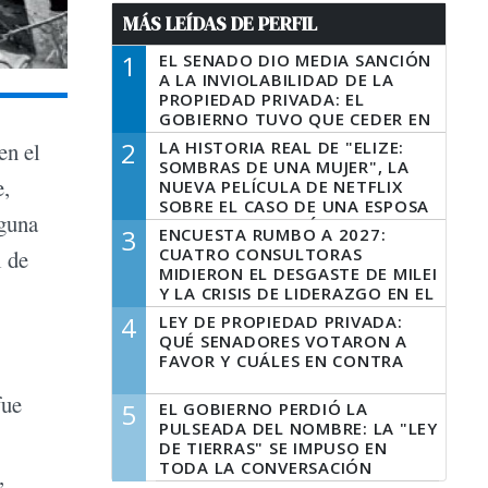
MÁS LEÍDAS DE PERFIL
1
EL SENADO DIO MEDIA SANCIÓN
A LA INVIOLABILIDAD DE LA
PROPIEDAD PRIVADA: EL
GOBIERNO TUVO QUE CEDER EN
LA LEY DEL MANEJO DEL FUEGO
2
LA HISTORIA REAL DE "ELIZE:
en el
SOMBRAS DE UNA MUJER", LA
e,
NUEVA PELÍCULA DE NETFLIX
SOBRE EL CASO DE UNA ESPOSA
lguna
QUE DESCUARTIZÓ A SU
3
ENCUESTA RUMBO A 2027:
MARIDO
CUATRO CONSULTORAS
l de
MIDIERON EL DESGASTE DE MILEI
Y LA CRISIS DE LIDERAZGO EN EL
PERONISMO
4
LEY DE PROPIEDAD PRIVADA:
QUÉ SENADORES VOTARON A
FAVOR Y CUÁLES EN CONTRA
fue
5
EL GOBIERNO PERDIÓ LA
PULSEADA DEL NOMBRE: LA "LEY
DE TIERRAS" SE IMPUSO EN
TODA LA CONVERSACIÓN
,
DIGITAL