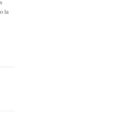
s
o la