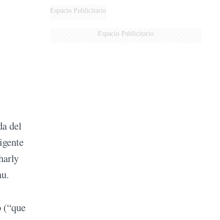
Espacio Publicitario
Espacio Publicitario
da del
igente
harly
au.
o (“que