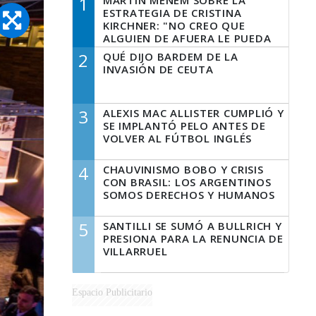
1
MARTÍN MENEM SOBRE LA
ESTRATEGIA DE CRISTINA
KIRCHNER: "NO CREO QUE
ALGUIEN DE AFUERA LE PUEDA
DECIR A LA JUSTICIA LO QUE
2
QUÉ DIJO BARDEM DE LA
TIENE QUE HACER"
INVASIÓN DE CEUTA
3
ALEXIS MAC ALLISTER CUMPLIÓ Y
SE IMPLANTÓ PELO ANTES DE
VOLVER AL FÚTBOL INGLÉS
4
CHAUVINISMO BOBO Y CRISIS
CON BRASIL: LOS ARGENTINOS
SOMOS DERECHOS Y HUMANOS
5
SANTILLI SE SUMÓ A BULLRICH Y
PRESIONA PARA LA RENUNCIA DE
VILLARRUEL
Espacio Publicitario