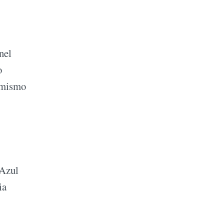
nel
o
l mismo
 Azul
ia