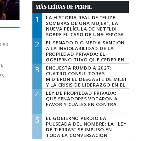
MÁS LEÍDAS DE PERFIL
1
LA HISTORIA REAL DE "ELIZE:
SOMBRAS DE UNA MUJER", LA
NUEVA PELÍCULA DE NETFLIX
SOBRE EL CASO DE UNA ESPOSA
QUE DESCUARTIZÓ A SU
2
EL SENADO DIO MEDIA SANCIÓN
s su
MARIDO
A LA INVIOLABILIDAD DE LA
PROPIEDAD PRIVADA: EL
GOBIERNO TUVO QUE CEDER EN
n,
LA LEY DEL MANEJO DEL FUEGO
3
ENCUESTA RUMBO A 2027:
CUATRO CONSULTORAS
es,
MIDIERON EL DESGASTE DE MILEI
Y LA CRISIS DE LIDERAZGO EN EL
PERONISMO
4
LEY DE PROPIEDAD PRIVADA:
QUÉ SENADORES VOTARON A
FAVOR Y CUÁLES EN CONTRA
5
EL GOBIERNO PERDIÓ LA
PULSEADA DEL NOMBRE: LA "LEY
DE TIERRAS" SE IMPUSO EN
TODA LA CONVERSACIÓN
DIGITAL