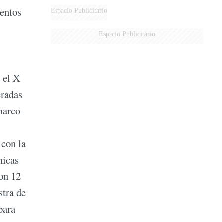
ventos
Espacio Publicitario
Espacio Publicitario
o el X
eradas
 marco
 con la
micas
con 12
stra de
para