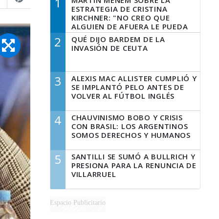
1
MARTÍN MENEM SOBRE LA
ESTRATEGIA DE CRISTINA
KIRCHNER: "NO CREO QUE
ALGUIEN DE AFUERA LE PUEDA
DECIR A LA JUSTICIA LO QUE
2
QUÉ DIJO BARDEM DE LA
TIENE QUE HACER"
INVASIÓN DE CEUTA
3
ALEXIS MAC ALLISTER CUMPLIÓ Y
SE IMPLANTÓ PELO ANTES DE
VOLVER AL FÚTBOL INGLÉS
4
CHAUVINISMO BOBO Y CRISIS
CON BRASIL: LOS ARGENTINOS
SOMOS DERECHOS Y HUMANOS
5
SANTILLI SE SUMÓ A BULLRICH Y
PRESIONA PARA LA RENUNCIA DE
VILLARRUEL
Espacio Publicitario