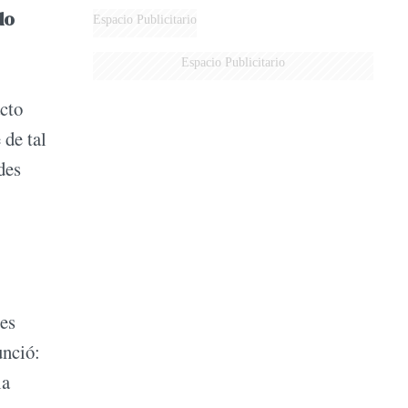
do
Espacio Publicitario
Espacio Publicitario
acto
 de tal
des
res
unció:
ia