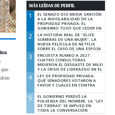
MÁS LEÍDAS DE PERFIL
1
EL SENADO DIO MEDIA SANCIÓN
A LA INVIOLABILIDAD DE LA
PROPIEDAD PRIVADA: EL
GOBIERNO TUVO QUE CEDER EN
LA LEY DEL MANEJO DEL FUEGO
2
LA HISTORIA REAL DE "ELIZE:
SOMBRAS DE UNA MUJER", LA
NUEVA PELÍCULA DE NETFLIX
SOBRE EL CASO DE UNA ESPOSA
tina
QUE DESCUARTIZÓ A SU
3
ENCUESTA RUMBO A 2027:
MARIDO
a
CUATRO CONSULTORAS
MIDIERON EL DESGASTE DE MILEI
 que
Y LA CRISIS DE LIDERAZGO EN EL
PERONISMO
4
LEY DE PROPIEDAD PRIVADA:
andom
QUÉ SENADORES VOTARON A
FAVOR Y CUÁLES EN CONTRA
5
EL GOBIERNO PERDIÓ LA
PULSEADA DEL NOMBRE: LA "LEY
DE TIERRAS" SE IMPUSO EN
TODA LA CONVERSACIÓN
DIGITAL