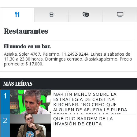
Restaurantes
El mundo en un bar.
Asiaka. Soler 4767, Palermo. 11.2492-8244. Lunes a sábados de
11.30 a 23.30 horas. Domingos cerrado. @asiakapalermo. Precio
promedio: $ 17.000.
MÁS LEÍDAS
1
MARTÍN MENEM SOBRE LA
ESTRATEGIA DE CRISTINA
KIRCHNER: "NO CREO QUE
ALGUIEN DE AFUERA LE PUEDA
DECIR A LA JUSTICIA LO QUE
2
QUÉ DIJO BARDEM DE LA
TIENE QUE HACER"
INVASIÓN DE CEUTA