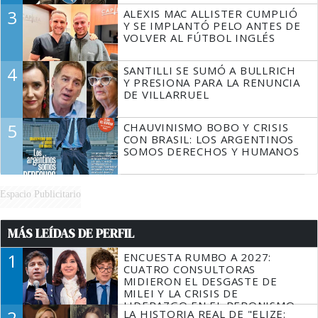
3
ALEXIS MAC ALLISTER CUMPLIÓ
Y SE IMPLANTÓ PELO ANTES DE
VOLVER AL FÚTBOL INGLÉS
4
SANTILLI SE SUMÓ A BULLRICH
Y PRESIONA PARA LA RENUNCIA
DE VILLARRUEL
5
CHAUVINISMO BOBO Y CRISIS
CON BRASIL: LOS ARGENTINOS
SOMOS DERECHOS Y HUMANOS
Espacio Publicitario
MÁS LEÍDAS DE PERFIL
1
ENCUESTA RUMBO A 2027:
CUATRO CONSULTORAS
MIDIERON EL DESGASTE DE
MILEI Y LA CRISIS DE
LIDERAZGO EN EL PERONISMO
2
LA HISTORIA REAL DE "ELIZE: