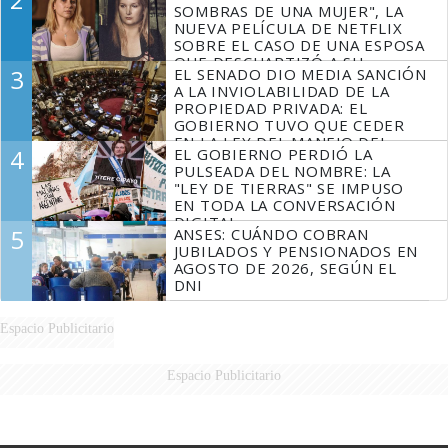
SOMBRAS DE UNA MUJER", LA
NUEVA PELÍCULA DE NETFLIX
SOBRE EL CASO DE UNA ESPOSA
QUE DESCUARTIZÓ A SU
3
EL SENADO DIO MEDIA SANCIÓN
MARIDO
A LA INVIOLABILIDAD DE LA
PROPIEDAD PRIVADA: EL
GOBIERNO TUVO QUE CEDER
EN LA LEY DEL MANEJO DEL
4
EL GOBIERNO PERDIÓ LA
FUEGO
PULSEADA DEL NOMBRE: LA
"LEY DE TIERRAS" SE IMPUSO
EN TODA LA CONVERSACIÓN
DIGITAL
5
ANSES: CUÁNDO COBRAN
JUBILADOS Y PENSIONADOS EN
AGOSTO DE 2026, SEGÚN EL
DNI
Espacio Publicitario
Espacio Publicitario