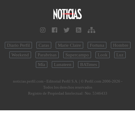
Diario Perfil
Caras
Marie Claire
Fortuna
Hombre
Weekend
Parabrisas
Supercampo
Look
Luz
Mía
Lunateen
BATimes
noticias.perfil.com - Editorial Perfil S.A.
| © Perfil.com 2006-2026 -
Todos los derechos reservados
Registro de Propiedad Intelectual: Nro. 5346433