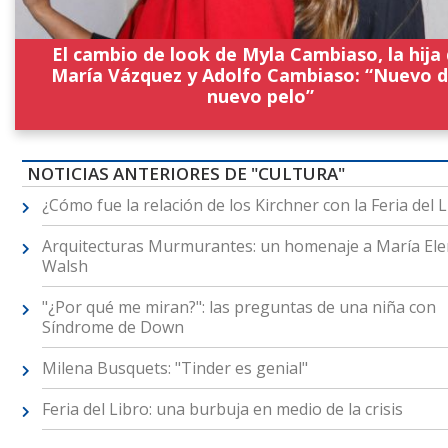
El cambio de look de Myla Cambiaso, la hija
María Vázquez y Adolfo Cambiaso: “Nuevo d
nuevo pelo”
NOTICIAS ANTERIORES DE "CULTURA"
¿Cómo fue la relación de los Kirchner con la Feria del 
Arquitecturas Murmurantes: un homenaje a María El
Walsh
"¿Por qué me miran?": las preguntas de una niña con
Síndrome de Down
Milena Busquets: "Tinder es genial"
Feria del Libro: una burbuja en medio de la crisis