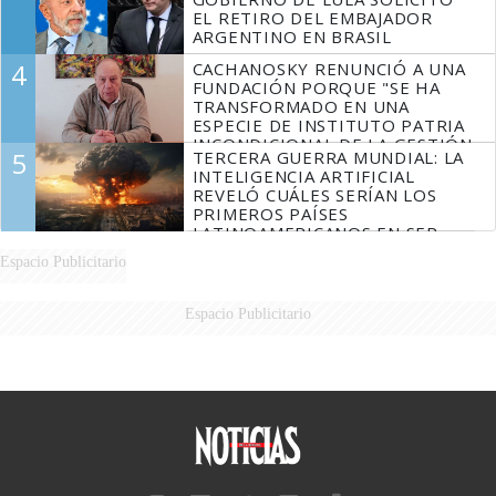
EL RETIRO DEL EMBAJADOR
ARGENTINO EN BRASIL
4
CACHANOSKY RENUNCIÓ A UNA
FUNDACIÓN PORQUE "SE HA
TRANSFORMADO EN UNA
ESPECIE DE INSTITUTO PATRIA
INCONDICIONAL DE LA GESTIÓN
5
TERCERA GUERRA MUNDIAL: LA
DE MILEI"
INTELIGENCIA ARTIFICIAL
REVELÓ CUÁLES SERÍAN LOS
PRIMEROS PAÍSES
LATINOAMERICANOS EN SER
DERROTADOS
Espacio Publicitario
Espacio Publicitario