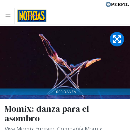
000-DANZA
Momix: danza para el
asombro
Viva Momix Forever. Compañía Momix.