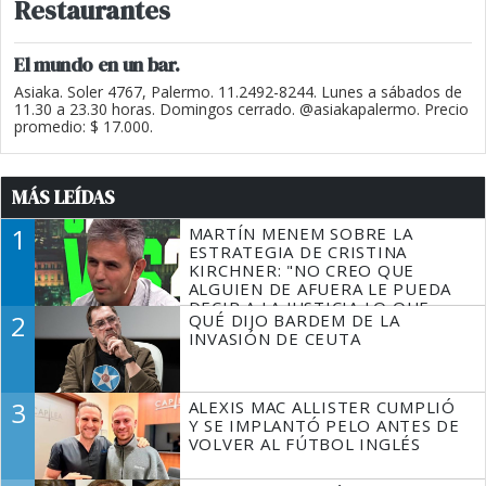
Restaurantes
El mundo en un bar.
Asiaka. Soler 4767, Palermo. 11.2492-8244. Lunes a sábados de
11.30 a 23.30 horas. Domingos cerrado. @asiakapalermo. Precio
promedio: $ 17.000.
MÁS LEÍDAS
1
MARTÍN MENEM SOBRE LA
ESTRATEGIA DE CRISTINA
KIRCHNER: "NO CREO QUE
ALGUIEN DE AFUERA LE PUEDA
DECIR A LA JUSTICIA LO QUE
2
QUÉ DIJO BARDEM DE LA
TIENE QUE HACER"
INVASIÓN DE CEUTA
3
ALEXIS MAC ALLISTER CUMPLIÓ
Y SE IMPLANTÓ PELO ANTES DE
VOLVER AL FÚTBOL INGLÉS