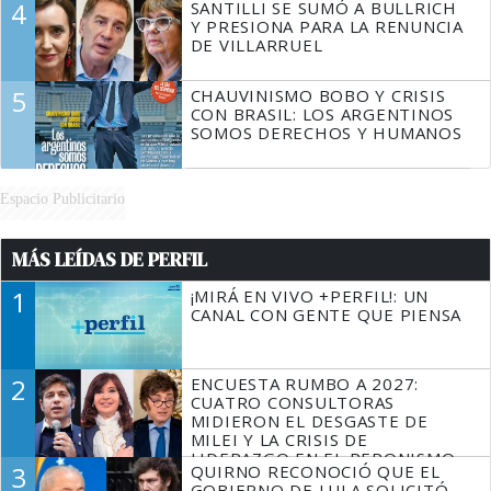
4
SANTILLI SE SUMÓ A BULLRICH
Y PRESIONA PARA LA RENUNCIA
DE VILLARRUEL
5
CHAUVINISMO BOBO Y CRISIS
CON BRASIL: LOS ARGENTINOS
SOMOS DERECHOS Y HUMANOS
Espacio Publicitario
MÁS LEÍDAS DE PERFIL
1
¡MIRÁ EN VIVO +PERFIL!: UN
CANAL CON GENTE QUE PIENSA
2
ENCUESTA RUMBO A 2027:
CUATRO CONSULTORAS
MIDIERON EL DESGASTE DE
MILEI Y LA CRISIS DE
LIDERAZGO EN EL PERONISMO
3
QUIRNO RECONOCIÓ QUE EL
GOBIERNO DE LULA SOLICITÓ