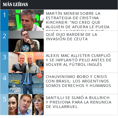
MÁS LEÍDAS
1
MARTÍN MENEM SOBRE LA
ESTRATEGIA DE CRISTINA
KIRCHNER: "NO CREO QUE
ALGUIEN DE AFUERA LE PUEDA
DECIR A LA JUSTICIA LO QUE
2
QUÉ DIJO BARDEM DE LA
TIENE QUE HACER"
INVASIÓN DE CEUTA
3
ALEXIS MAC ALLISTER CUMPLIÓ
Y SE IMPLANTÓ PELO ANTES DE
VOLVER AL FÚTBOL INGLÉS
4
CHAUVINISMO BOBO Y CRISIS
CON BRASIL: LOS ARGENTINOS
SOMOS DERECHOS Y HUMANOS
5
SANTILLI SE SUMÓ A BULLRICH
Y PRESIONA PARA LA RENUNCIA
DE VILLARRUEL