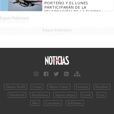
PORTEÑO Y EL LUNES
PARTICIPARÁN DE LA
CELEBRACIÓN DE LA FUERZA
AÉREA
Espacio Publicitario
Espacio Publicitario
Diario Perfil
Caras
Marie Claire
Fortuna
Hombre
Weekend
Parabrisas
Supercampo
Look
Luz
Mía
Lunateen
BATimes