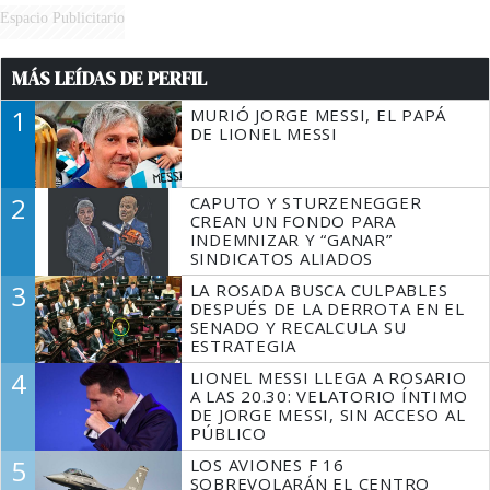
Espacio Publicitario
MÁS LEÍDAS DE PERFIL
1
MURIÓ JORGE MESSI, EL PAPÁ
DE LIONEL MESSI
2
CAPUTO Y STURZENEGGER
CREAN UN FONDO PARA
INDEMNIZAR Y “GANAR”
SINDICATOS ALIADOS
3
LA ROSADA BUSCA CULPABLES
DESPUÉS DE LA DERROTA EN EL
SENADO Y RECALCULA SU
ESTRATEGIA
4
LIONEL MESSI LLEGA A ROSARIO
A LAS 20.30: VELATORIO ÍNTIMO
DE JORGE MESSI, SIN ACCESO AL
PÚBLICO
5
LOS AVIONES F 16
SOBREVOLARÁN EL CENTRO