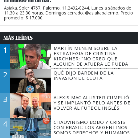
El mundo en un bar.
Asiaka. Soler 4767, Palermo. 11.2492-8244. Lunes a sábados de
11.30 a 23.30 horas. Domingos cerrado. @asiakapalermo. Precio
promedio: $ 17.000.
MÁS LEÍDAS
1
MARTÍN MENEM SOBRE LA
ESTRATEGIA DE CRISTINA
KIRCHNER: "NO CREO QUE
ALGUIEN DE AFUERA LE PUEDA
DECIR A LA JUSTICIA LO QUE
2
QUÉ DIJO BARDEM DE LA
TIENE QUE HACER"
INVASIÓN DE CEUTA
3
ALEXIS MAC ALLISTER CUMPLIÓ
Y SE IMPLANTÓ PELO ANTES DE
VOLVER AL FÚTBOL INGLÉS
4
CHAUVINISMO BOBO Y CRISIS
CON BRASIL: LOS ARGENTINOS
SOMOS DERECHOS Y HUMANOS