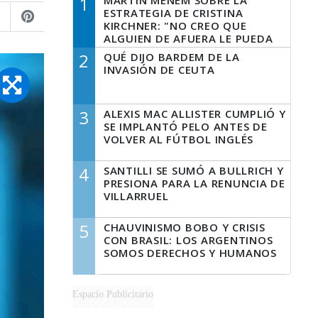
1
MARTÍN MENEM SOBRE LA
ESTRATEGIA DE CRISTINA
KIRCHNER: "NO CREO QUE
ALGUIEN DE AFUERA LE PUEDA
DECIR A LA JUSTICIA LO QUE
2
QUÉ DIJO BARDEM DE LA
TIENE QUE HACER"
INVASIÓN DE CEUTA
3
ALEXIS MAC ALLISTER CUMPLIÓ Y
SE IMPLANTÓ PELO ANTES DE
VOLVER AL FÚTBOL INGLÉS
4
SANTILLI SE SUMÓ A BULLRICH Y
PRESIONA PARA LA RENUNCIA DE
VILLARRUEL
5
CHAUVINISMO BOBO Y CRISIS
CON BRASIL: LOS ARGENTINOS
SOMOS DERECHOS Y HUMANOS
Espacio Publicitario