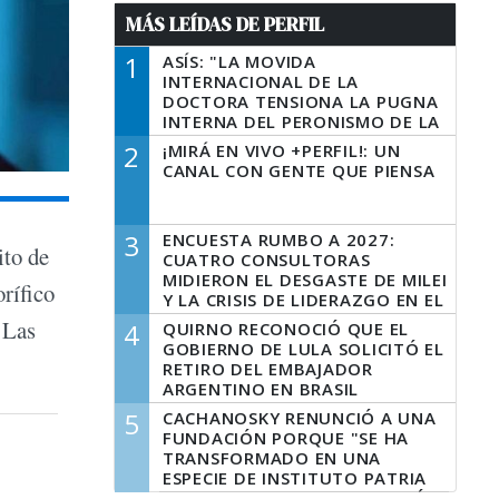
MÁS LEÍDAS DE PERFIL
1
ASÍS: "LA MOVIDA
INTERNACIONAL DE LA
DOCTORA TENSIONA LA PUGNA
INTERNA DEL PERONISMO DE LA
PROVINCIA DEL PECADO"
2
¡MIRÁ EN VIVO +PERFIL!: UN
CANAL CON GENTE QUE PIENSA
3
ENCUESTA RUMBO A 2027:
ito de
CUATRO CONSULTORAS
MIDIERON EL DESGASTE DE MILEI
rífico
Y LA CRISIS DE LIDERAZGO EN EL
PERONISMO
 Las
4
QUIRNO RECONOCIÓ QUE EL
GOBIERNO DE LULA SOLICITÓ EL
RETIRO DEL EMBAJADOR
ARGENTINO EN BRASIL
5
CACHANOSKY RENUNCIÓ A UNA
FUNDACIÓN PORQUE "SE HA
TRANSFORMADO EN UNA
ESPECIE DE INSTITUTO PATRIA
INCONDICIONAL DE LA GESTIÓN