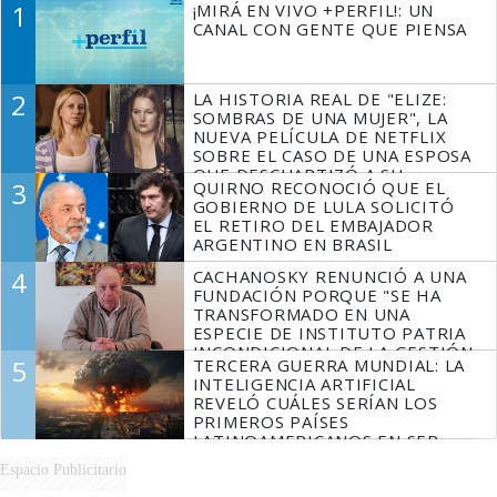
1
¡MIRÁ EN VIVO +PERFIL!: UN
CANAL CON GENTE QUE PIENSA
2
LA HISTORIA REAL DE "ELIZE:
SOMBRAS DE UNA MUJER", LA
NUEVA PELÍCULA DE NETFLIX
SOBRE EL CASO DE UNA ESPOSA
QUE DESCUARTIZÓ A SU
3
QUIRNO RECONOCIÓ QUE EL
MARIDO
GOBIERNO DE LULA SOLICITÓ
EL RETIRO DEL EMBAJADOR
ARGENTINO EN BRASIL
4
CACHANOSKY RENUNCIÓ A UNA
FUNDACIÓN PORQUE "SE HA
TRANSFORMADO EN UNA
ESPECIE DE INSTITUTO PATRIA
INCONDICIONAL DE LA GESTIÓN
5
TERCERA GUERRA MUNDIAL: LA
DE MILEI"
INTELIGENCIA ARTIFICIAL
REVELÓ CUÁLES SERÍAN LOS
PRIMEROS PAÍSES
LATINOAMERICANOS EN SER
DERROTADOS
Espacio Publicitario