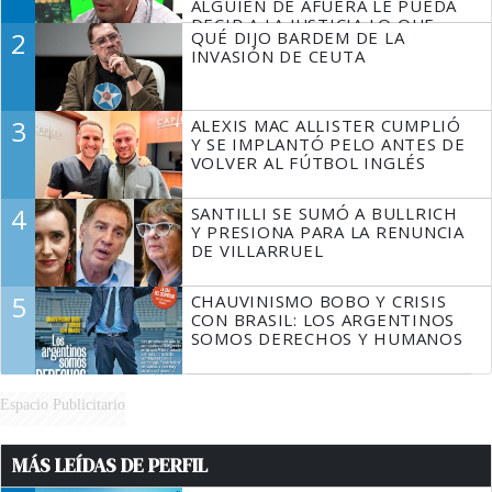
ALGUIEN DE AFUERA LE PUEDA
DECIR A LA JUSTICIA LO QUE
2
QUÉ DIJO BARDEM DE LA
TIENE QUE HACER"
INVASIÓN DE CEUTA
3
ALEXIS MAC ALLISTER CUMPLIÓ
Y SE IMPLANTÓ PELO ANTES DE
VOLVER AL FÚTBOL INGLÉS
4
SANTILLI SE SUMÓ A BULLRICH
Y PRESIONA PARA LA RENUNCIA
DE VILLARRUEL
5
CHAUVINISMO BOBO Y CRISIS
CON BRASIL: LOS ARGENTINOS
SOMOS DERECHOS Y HUMANOS
Espacio Publicitario
MÁS LEÍDAS DE PERFIL