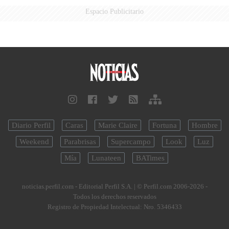
Espacio Publicitario
Diario Perfil
Caras
Marie Claire
Fortuna
Hombre
Weekend
Parabrisas
Supercampo
Look
Luz
Mía
Lunateen
BATimes
noticias.perfil.com - Editorial Perfil S.A.
| © Perfil.com 2006-2026 -
Todos los derechos reservados
Registro de Propiedad Intelectual: Nro. 5346433