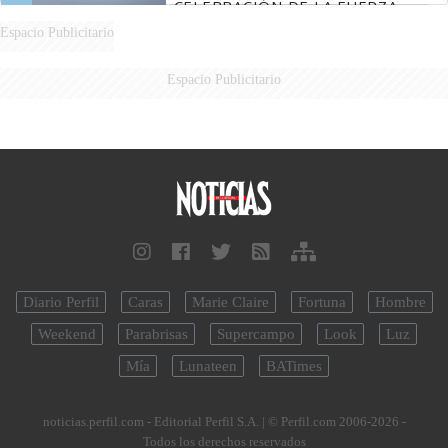
CELEBRACIÓN DE LA FUERZA
AÉREA
Espacio Publicitario
Espacio Publicitario
Diario Perfil
Caras
Marie Claire
Fortuna
Hombre
Weekend
Parabrisas
Supercampo
Look
Luz
Mía
Lunateen
BATimes
noticias.perfil.com - Editorial Perfil S.A.
| © Perfil.com 2006-2026 -
Todos los derechos reservados