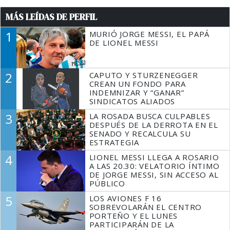
MÁS LEÍDAS DE PERFIL
1
MURIÓ JORGE MESSI, EL PAPÁ
DE LIONEL MESSI
2
CAPUTO Y STURZENEGGER
CREAN UN FONDO PARA
INDEMNIZAR Y “GANAR”
SINDICATOS ALIADOS
3
LA ROSADA BUSCA CULPABLES
DESPUÉS DE LA DERROTA EN EL
SENADO Y RECALCULA SU
ESTRATEGIA
4
LIONEL MESSI LLEGA A ROSARIO
A LAS 20.30: VELATORIO ÍNTIMO
DE JORGE MESSI, SIN ACCESO AL
PÚBLICO
5
LOS AVIONES F 16
SOBREVOLARÁN EL CENTRO
PORTEÑO Y EL LUNES
PARTICIPARÁN DE LA