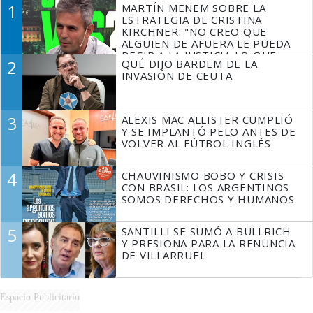
1
MARTÍN MENEM SOBRE LA
ESTRATEGIA DE CRISTINA
KIRCHNER: "NO CREO QUE
ALGUIEN DE AFUERA LE PUEDA
DECIR A LA JUSTICIA LO QUE
2
QUÉ DIJO BARDEM DE LA
TIENE QUE HACER"
INVASIÓN DE CEUTA
3
ALEXIS MAC ALLISTER CUMPLIÓ
Y SE IMPLANTÓ PELO ANTES DE
VOLVER AL FÚTBOL INGLÉS
4
CHAUVINISMO BOBO Y CRISIS
CON BRASIL: LOS ARGENTINOS
SOMOS DERECHOS Y HUMANOS
5
SANTILLI SE SUMÓ A BULLRICH
Y PRESIONA PARA LA RENUNCIA
DE VILLARRUEL
Espacio Publicitario