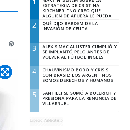
1
MARTÍN MENEM SOBRE LA
ESTRATEGIA DE CRISTINA
KIRCHNER: "NO CREO QUE
ALGUIEN DE AFUERA LE PUEDA
DECIR A LA JUSTICIA LO QUE
2
QUÉ DIJO BARDEM DE LA
TIENE QUE HACER"
INVASIÓN DE CEUTA
3
ALEXIS MAC ALLISTER CUMPLIÓ Y
SE IMPLANTÓ PELO ANTES DE
VOLVER AL FÚTBOL INGLÉS
4
CHAUVINISMO BOBO Y CRISIS
CON BRASIL: LOS ARGENTINOS
SOMOS DERECHOS Y HUMANOS
5
SANTILLI SE SUMÓ A BULLRICH Y
PRESIONA PARA LA RENUNCIA DE
VILLARRUEL
Espacio Publicitario