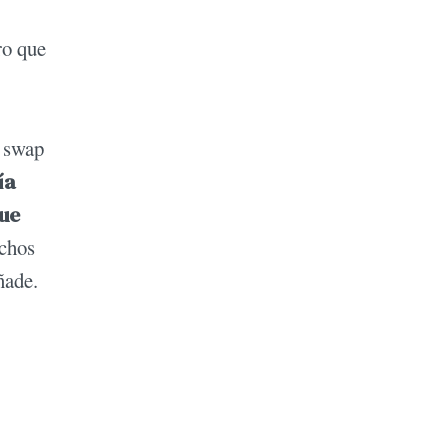
ro que
l swap
ía
gue
echos
ñade.