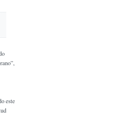
do
prano”,
do este
tud