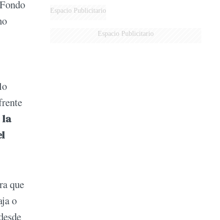
l Fondo
Espacio Publicitario
no
Espacio Publicitario
lo
frente
 la
el
ra que
aja o
 desde