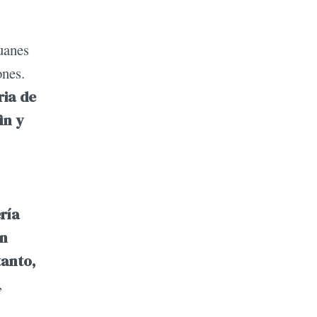
uanes
ones.
ria de
in y
ría
un
tanto,
,