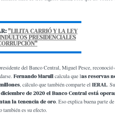
AR:
"LILITA CARRIÓ Y LA LEY
 INDULTOS PRESIDENCIALES
CORRUPCIÓN"
 presidente del Banco Central, Miguel Pesce, reconoció
rdarse.
Fernando Marull
calcula que l
as reservas n
millones
, cálculo que también comparte el
IERAL
. S
 diciembre de 2020 el Banco Central está oper
ntan la tenencia de oro
. Eso explica buena parte de
o también es su efecto.