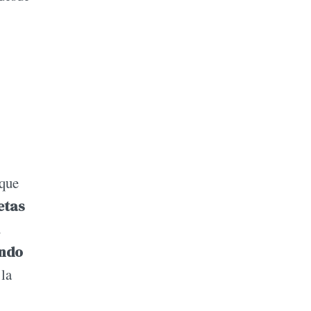
 que
etas
u
ando
 la