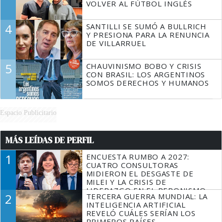
VOLVER AL FÚTBOL INGLÉS
4
SANTILLI SE SUMÓ A BULLRICH
Y PRESIONA PARA LA RENUNCIA
DE VILLARRUEL
5
CHAUVINISMO BOBO Y CRISIS
CON BRASIL: LOS ARGENTINOS
SOMOS DERECHOS Y HUMANOS
Espacio Publicitario
MÁS LEÍDAS DE PERFIL
1
ENCUESTA RUMBO A 2027:
CUATRO CONSULTORAS
MIDIERON EL DESGASTE DE
MILEI Y LA CRISIS DE
LIDERAZGO EN EL PERONISMO
2
TERCERA GUERRA MUNDIAL: LA
INTELIGENCIA ARTIFICIAL
REVELÓ CUÁLES SERÍAN LOS
PRIMEROS PAÍSES