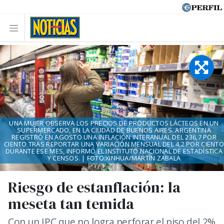
UNA MUJER OBSERVA LOS PRECIOS DE PRODUCTOS LÁCTEOS EN UN
SUPERMERCADO, EN LA CIUDAD DE BUENOS AIRES. ARGENTINA
REGISTRÓ EN AGOSTO UNA INFLACIÓN INTERANUAL DEL 236,7 POR
CIENTO TRAS REPORTAR UNA VARIACIÓN MENSUAL DEL 4,2 POR CIENTO
DURANTE ESE MES, INFORMÓ EL INSTITUTO NACIONAL DE ESTADÍSTICA
Y CENSOS. | FOTO:XINHUA/MARTÍN ZABALA
Riesgo de estanflación: la
meseta tan temida
Con un IPC que no logra perforar el piso del 2%