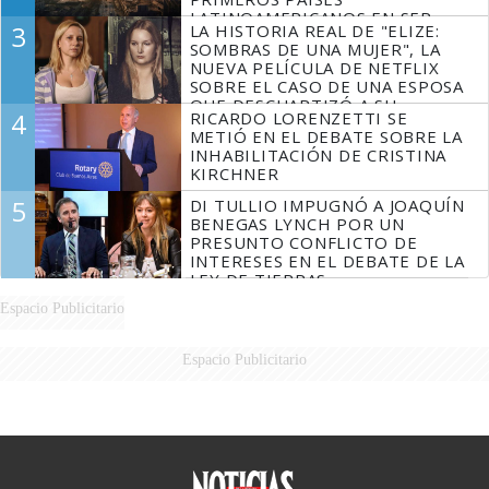
LATINOAMERICANOS EN SER
3
LA HISTORIA REAL DE "ELIZE:
DERROTADOS
SOMBRAS DE UNA MUJER", LA
NUEVA PELÍCULA DE NETFLIX
SOBRE EL CASO DE UNA ESPOSA
QUE DESCUARTIZÓ A SU
4
RICARDO LORENZETTI SE
MARIDO
METIÓ EN EL DEBATE SOBRE LA
INHABILITACIÓN DE CRISTINA
KIRCHNER
5
DI TULLIO IMPUGNÓ A JOAQUÍN
BENEGAS LYNCH POR UN
PRESUNTO CONFLICTO DE
INTERESES EN EL DEBATE DE LA
LEY DE TIERRAS
Espacio Publicitario
Espacio Publicitario