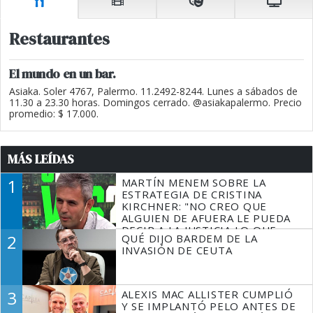
Restaurantes
El mundo en un bar.
Asiaka. Soler 4767, Palermo. 11.2492-8244. Lunes a sábados de
11.30 a 23.30 horas. Domingos cerrado. @asiakapalermo. Precio
promedio: $ 17.000.
MÁS LEÍDAS
1
MARTÍN MENEM SOBRE LA
ESTRATEGIA DE CRISTINA
KIRCHNER: "NO CREO QUE
ALGUIEN DE AFUERA LE PUEDA
DECIR A LA JUSTICIA LO QUE
2
QUÉ DIJO BARDEM DE LA
TIENE QUE HACER"
INVASIÓN DE CEUTA
3
ALEXIS MAC ALLISTER CUMPLIÓ
Y SE IMPLANTÓ PELO ANTES DE