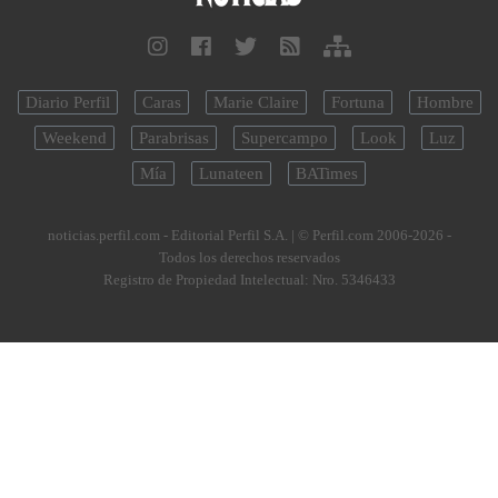
Diario Perfil
Caras
Marie Claire
Fortuna
Hombre
Weekend
Parabrisas
Supercampo
Look
Luz
Mía
Lunateen
BATimes
noticias.perfil.com - Editorial Perfil S.A.
| © Perfil.com 2006-2026 -
Todos los derechos reservados
Registro de Propiedad Intelectual: Nro. 5346433