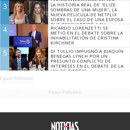
LATINOAMERICANOS EN SER
3
LA HISTORIA REAL DE "ELIZE:
DERROTADOS
SOMBRAS DE UNA MUJER", LA
NUEVA PELÍCULA DE NETFLIX
SOBRE EL CASO DE UNA ESPOSA
QUE DESCUARTIZÓ A SU
4
RICARDO LORENZETTI SE
MARIDO
METIÓ EN EL DEBATE SOBRE LA
INHABILITACIÓN DE CRISTINA
KIRCHNER
5
DI TULLIO IMPUGNÓ A JOAQUÍN
BENEGAS LYNCH POR UN
PRESUNTO CONFLICTO DE
INTERESES EN EL DEBATE DE LA
LEY DE TIERRAS
Espacio Publicitario
Espacio Publicitario