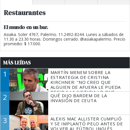
Restaurantes
El mundo en un bar.
Asiaka. Soler 4767, Palermo. 11.2492-8244. Lunes a sábados de
11.30 a 23.30 horas. Domingos cerrado. @asiakapalermo. Precio
promedio: $ 17.000.
MÁS LEÍDAS
1
MARTÍN MENEM SOBRE LA
ESTRATEGIA DE CRISTINA
KIRCHNER: "NO CREO QUE
ALGUIEN DE AFUERA LE PUEDA
DECIR A LA JUSTICIA LO QUE
2
QUÉ DIJO BARDEM DE LA
TIENE QUE HACER"
INVASIÓN DE CEUTA
3
ALEXIS MAC ALLISTER CUMPLIÓ
Y SE IMPLANTÓ PELO ANTES DE
VOLVER AL FÚTBOL INGLÉS