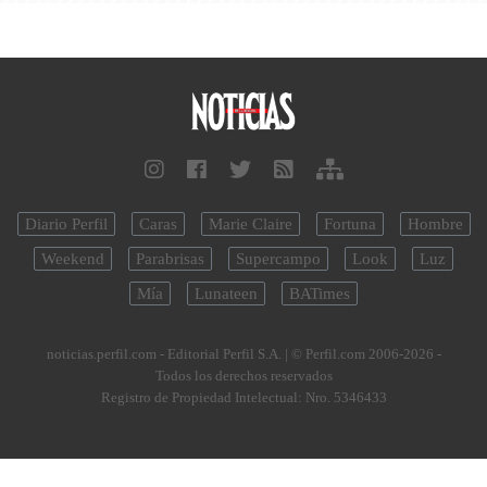
Diario Perfil
Caras
Marie Claire
Fortuna
Hombre
Weekend
Parabrisas
Supercampo
Look
Luz
Mía
Lunateen
BATimes
noticias.perfil.com - Editorial Perfil S.A.
| © Perfil.com 2006-2026 -
Todos los derechos reservados
Registro de Propiedad Intelectual: Nro. 5346433