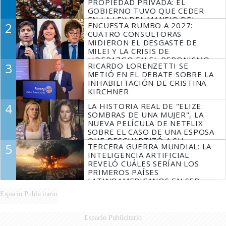
PROPIEDAD PRIVADA: EL
GOBIERNO TUVO QUE CEDER
EN LA LEY DEL MANEJO DEL
2
ENCUESTA RUMBO A 2027:
FUEGO
CUATRO CONSULTORAS
MIDIERON EL DESGASTE DE
MILEI Y LA CRISIS DE
LIDERAZGO EN EL PERONISMO
3
RICARDO LORENZETTI SE
METIÓ EN EL DEBATE SOBRE LA
INHABILITACIÓN DE CRISTINA
KIRCHNER
4
LA HISTORIA REAL DE "ELIZE:
SOMBRAS DE UNA MUJER", LA
NUEVA PELÍCULA DE NETFLIX
SOBRE EL CASO DE UNA ESPOSA
QUE DESCUARTIZÓ A SU
5
TERCERA GUERRA MUNDIAL: LA
MARIDO
INTELIGENCIA ARTIFICIAL
REVELÓ CUÁLES SERÍAN LOS
PRIMEROS PAÍSES
LATINOAMERICANOS EN SER
DERROTADOS
Espacio Publicitario
Espacio Publicitario