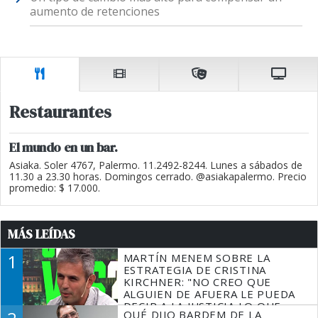
aumento de retenciones
Restaurantes
El mundo en un bar.
Asiaka. Soler 4767, Palermo. 11.2492-8244. Lunes a sábados de
11.30 a 23.30 horas. Domingos cerrado. @asiakapalermo. Precio
promedio: $ 17.000.
MÁS LEÍDAS
1
MARTÍN MENEM SOBRE LA
ESTRATEGIA DE CRISTINA
KIRCHNER: "NO CREO QUE
ALGUIEN DE AFUERA LE PUEDA
DECIR A LA JUSTICIA LO QUE
QUÉ DIJO BARDEM DE LA
TIENE QUE HACER"