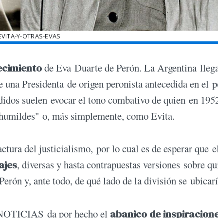
EVITA-Y-OTRAS-EVAS
ecimiento
de Eva Duarte de Perón. La Argentina llega
 una Presidenta de origen peronista antecedida en el 
didos suelen evocar el tono combativo de quien en 195
 humildes" o, más simplemente, como Evita.
tura del justicialismo, por lo cual es de esperar que e
ajes
, diversas y hasta contrapuestas versiones sobre qu
rón y, ante todo, de qué lado de la división se ubicarí
, NOTICIAS da por hecho el
abanico de inspiracion