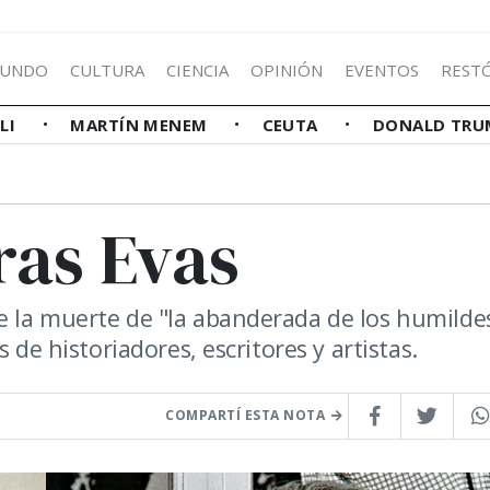
UNDO
CULTURA
CIENCIA
OPINIÓN
EVENTOS
REST
LLI
MARTÍN MENEM
CEUTA
DONALD TRU
tras Evas
 la muerte de "la abanderada de los humildes
 de historiadores, escritores y artistas.
COMPARTÍ ESTA NOTA