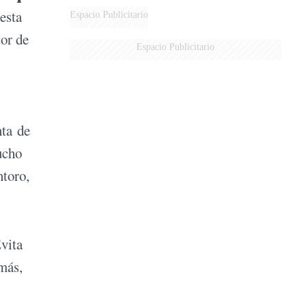
esta
Espacio Publicitario
tor de
Espacio Publicitario
nta de
ucho
ntoro,
Evita
emás,