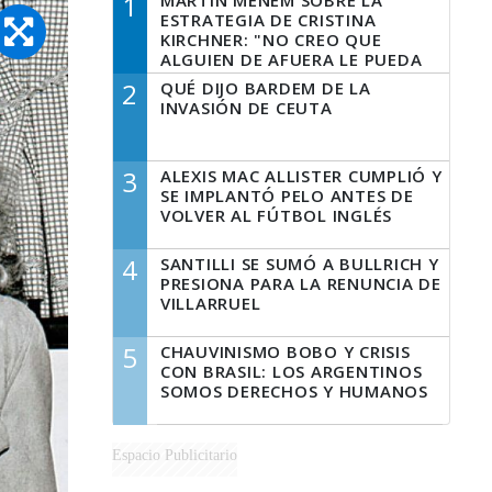
1
MARTÍN MENEM SOBRE LA
ESTRATEGIA DE CRISTINA
KIRCHNER: "NO CREO QUE
ALGUIEN DE AFUERA LE PUEDA
DECIR A LA JUSTICIA LO QUE
2
QUÉ DIJO BARDEM DE LA
TIENE QUE HACER"
INVASIÓN DE CEUTA
3
ALEXIS MAC ALLISTER CUMPLIÓ Y
SE IMPLANTÓ PELO ANTES DE
VOLVER AL FÚTBOL INGLÉS
4
SANTILLI SE SUMÓ A BULLRICH Y
PRESIONA PARA LA RENUNCIA DE
VILLARRUEL
5
CHAUVINISMO BOBO Y CRISIS
CON BRASIL: LOS ARGENTINOS
SOMOS DERECHOS Y HUMANOS
Espacio Publicitario