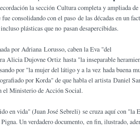
recordación la sección Cultura completa y ampliada de 
se fue consolidando con el paso de las décadas en un fac
e incluso plásticas que no pasan desapercibidas.
ada por Adriana Lorusso, caben la Eva "del
tora Alicia Dujovne Ortiz hasta "la inseparable heramie
asando por "la mujer del látigo y a la vez hada buena m
grafiado por Korda" de que habla el artista Daniel Sa
n el Ministerio de Acción Social.
ido en vida" (Juan José Sebreli) se cruza aquí con "la 
e Pigna. Un verdadero documento, en fin, ilustrado, ad