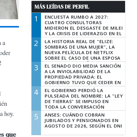
MÁS LEÍDAS DE PERFIL
1
ENCUESTA RUMBO A 2027:
CUATRO CONSULTORAS
MIDIERON EL DESGASTE DE MILEI
Y LA CRISIS DE LIDERAZGO EN EL
PERONISMO
2
LA HISTORIA REAL DE "ELIZE:
 a
SOMBRAS DE UNA MUJER", LA
poder
NUEVA PELÍCULA DE NETFLIX
SOBRE EL CASO DE UNA ESPOSA
2
QUE DESCUARTIZÓ A SU
3
EL SENADO DIO MEDIA SANCIÓN
MARIDO
A LA INVIOLABILIDAD DE LA
PROPIEDAD PRIVADA: EL
GOBIERNO TUVO QUE CEDER EN
LA LEY DEL MANEJO DEL FUEGO
4
EL GOBIERNO PERDIÓ LA
l
PULSEADA DEL NOMBRE: LA "LEY
DE TIERRAS" SE IMPUSO EN
ién
TODA LA CONVERSACIÓN
DIGITAL
a hoy.
5
ANSES: CUÁNDO COBRAN
JUBILADOS Y PENSIONADOS EN
AGOSTO DE 2026, SEGÚN EL DNI
es que