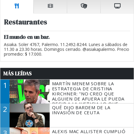
Restaurantes
El mundo en un bar.
Asiaka. Soler 4767, Palermo. 11.2492-8244. Lunes a sábados de
11.30 a 23.30 horas. Domingos cerrado. @asiakapalermo. Precio
promedio: $ 17.000.
MÁS LEÍDAS
1
MARTÍN MENEM SOBRE LA
ESTRATEGIA DE CRISTINA
KIRCHNER: "NO CREO QUE
ALGUIEN DE AFUERA LE PUEDA
DECIR A LA JUSTICIA LO QUE
2
QUÉ DIJO BARDEM DE LA
TIENE QUE HACER"
INVASIÓN DE CEUTA
3
ALEXIS MAC ALLISTER CUMPLIÓ