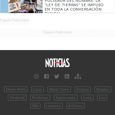
PULSEADA DEL NOMBRE: LA
"LEY DE TIERRAS" SE IMPUSO
EN TODA LA CONVERSACIÓN
DIGITAL
Espacio Publicitario
Espacio Publicitario
Diario Perfil
Caras
Marie Claire
Fortuna
Hombre
Weekend
Parabrisas
Supercampo
Look
Luz
Mía
Lunateen
BATimes