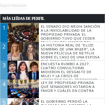
Espacio Publicitario
MÁS LEÍDAS DE PERFIL
1
EL SENADO DIO MEDIA SANCIÓN
A LA INVIOLABILIDAD DE LA
PROPIEDAD PRIVADA: EL
GOBIERNO TUVO QUE CEDER
EN LA LEY DEL MANEJO DEL
2
LA HISTORIA REAL DE "ELIZE:
FUEGO
SOMBRAS DE UNA MUJER", LA
NUEVA PELÍCULA DE NETFLIX
SOBRE EL CASO DE UNA ESPOSA
QUE DESCUARTIZÓ A SU
3
ENCUESTA RUMBO A 2027:
MARIDO
CUATRO CONSULTORAS
MIDIERON EL DESGASTE DE
MILEI Y LA CRISIS DE
LIDERAZGO EN EL PERONISMO
4
LEY DE PROPIEDAD PRIVADA:
QUÉ SENADORES VOTARON A
FAVOR Y CUÁLES EN CONTRA
5
EL GOBIERNO PERDIÓ LA