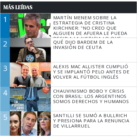
MÁS LEÍDAS
1
MARTÍN MENEM SOBRE LA
ESTRATEGIA DE CRISTINA
KIRCHNER: "NO CREO QUE
ALGUIEN DE AFUERA LE PUEDA
DECIR A LA JUSTICIA LO QUE
2
QUÉ DIJO BARDEM DE LA
TIENE QUE HACER"
INVASIÓN DE CEUTA
3
ALEXIS MAC ALLISTER CUMPLIÓ
Y SE IMPLANTÓ PELO ANTES DE
VOLVER AL FÚTBOL INGLÉS
4
CHAUVINISMO BOBO Y CRISIS
CON BRASIL: LOS ARGENTINOS
SOMOS DERECHOS Y HUMANOS
5
SANTILLI SE SUMÓ A BULLRICH
Y PRESIONA PARA LA RENUNCIA
DE VILLARRUEL