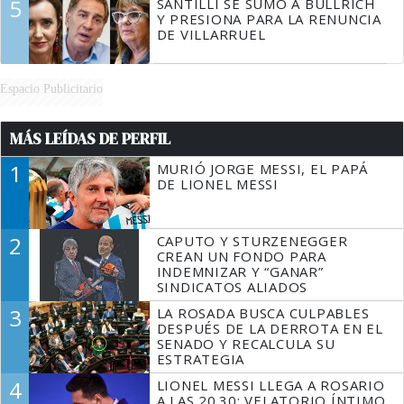
5
SANTILLI SE SUMÓ A BULLRICH
Y PRESIONA PARA LA RENUNCIA
DE VILLARRUEL
Espacio Publicitario
MÁS LEÍDAS DE PERFIL
1
MURIÓ JORGE MESSI, EL PAPÁ
DE LIONEL MESSI
2
CAPUTO Y STURZENEGGER
CREAN UN FONDO PARA
INDEMNIZAR Y “GANAR”
SINDICATOS ALIADOS
3
LA ROSADA BUSCA CULPABLES
DESPUÉS DE LA DERROTA EN EL
SENADO Y RECALCULA SU
ESTRATEGIA
4
LIONEL MESSI LLEGA A ROSARIO
A LAS 20.30: VELATORIO ÍNTIMO