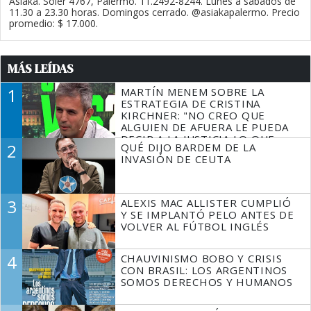
Asiaka. Soler 4767, Palermo. 11.2492-8244. Lunes a sábados de
11.30 a 23.30 horas. Domingos cerrado. @asiakapalermo. Precio
promedio: $ 17.000.
MÁS LEÍDAS
1
MARTÍN MENEM SOBRE LA
ESTRATEGIA DE CRISTINA
KIRCHNER: "NO CREO QUE
ALGUIEN DE AFUERA LE PUEDA
DECIR A LA JUSTICIA LO QUE
2
QUÉ DIJO BARDEM DE LA
TIENE QUE HACER"
INVASIÓN DE CEUTA
3
ALEXIS MAC ALLISTER CUMPLIÓ
Y SE IMPLANTÓ PELO ANTES DE
VOLVER AL FÚTBOL INGLÉS
4
CHAUVINISMO BOBO Y CRISIS
CON BRASIL: LOS ARGENTINOS
SOMOS DERECHOS Y HUMANOS