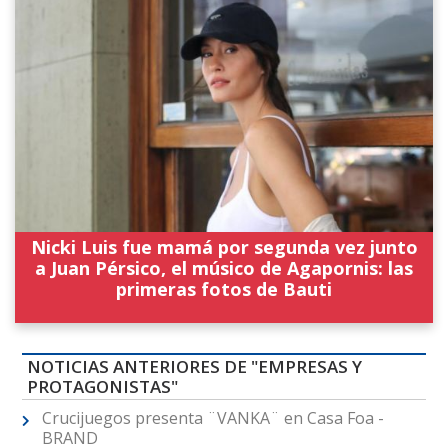
Nicki Luis fue mamá por segunda vez junto
a Juan Pérsico, el músico de Agapornis: las
primeras fotos de Bauti
NOTICIAS ANTERIORES DE "EMPRESAS Y
PROTAGONISTAS"
Crucijuegos presenta ¨VANKA¨ en Casa Foa -
BRAND