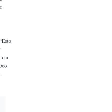
00
 “Esto
r
to a
poco
e