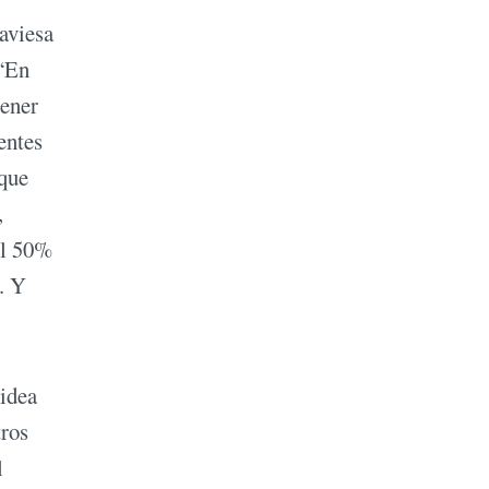
raviesa
 “En
tener
entes
 que
,
el 50%
. Y
 idea
tros
l