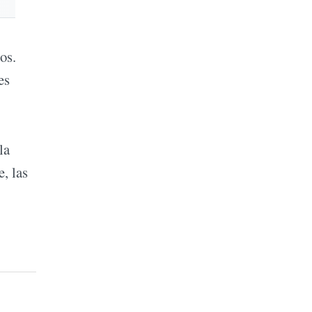
os.
es
la
, las