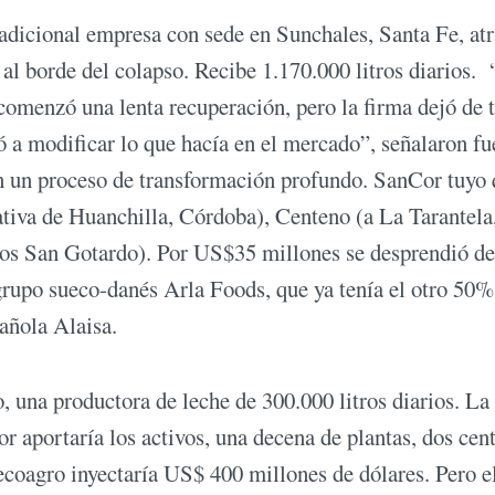
radicional empresa con sede en Sunchales, Santa Fe, at
ó al borde del colapso. Recibe 1.170.000 litros diarios.
comenzó una lenta recuperación, pero la firma dejó de 
ó a modificar lo que hacía en el mercado”, señalaron fu
en un proceso de transformación profundo. SanCor tuyo
ativa de Huanchilla, Córdoba), Centeno (a La Tarantela
teos San Gotardo). Por US$35 millones se desprendió d
grupo sueco-danés Arla Foods, que ya tenía el otro 50%
añola Alaisa.
 una productora de leche de 300.000 litros diarios. La
r aportaría los activos, una decena de plantas, dos cen
ecoagro inyectaría US$ 400 millones de dólares. Pero e