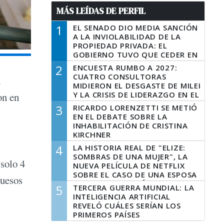
MÁS LEÍDAS DE PERFIL
1
EL SENADO DIO MEDIA SANCIÓN
A LA INVIOLABILIDAD DE LA
PROPIEDAD PRIVADA: EL
GOBIERNO TUVO QUE CEDER EN
LA LEY DEL MANEJO DEL FUEGO
2
ENCUESTA RUMBO A 2027:
CUATRO CONSULTORAS
d
MIDIERON EL DESGASTE DE MILEI
Y LA CRISIS DE LIDERAZGO EN EL
on en
PERONISMO
3
RICARDO LORENZETTI SE METIÓ
EN EL DEBATE SOBRE LA
INHABILITACIÓN DE CRISTINA
KIRCHNER
4
LA HISTORIA REAL DE "ELIZE:
SOMBRAS DE UNA MUJER", LA
 solo 4
NUEVA PELÍCULA DE NETFLIX
SOBRE EL CASO DE UNA ESPOSA
quesos
QUE DESCUARTIZÓ A SU
5
TERCERA GUERRA MUNDIAL: LA
MARIDO
INTELIGENCIA ARTIFICIAL
REVELÓ CUÁLES SERÍAN LOS
PRIMEROS PAÍSES
LATINOAMERICANOS EN SER