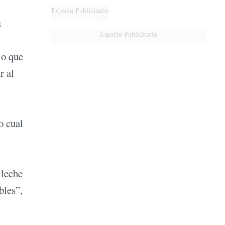
DERROTADOS
Espacio Publicitario
s
Espacio Publicitario
lo que
r al
o cual
 leche
bles”,