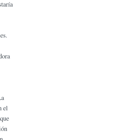
taría
es.
dora
La
n el
 que
ión
en