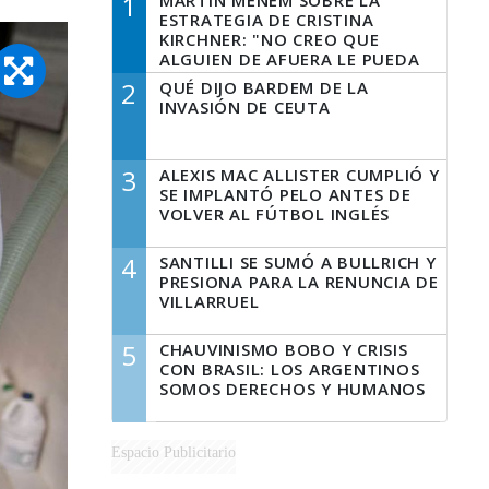
1
MARTÍN MENEM SOBRE LA
ESTRATEGIA DE CRISTINA
KIRCHNER: "NO CREO QUE
ALGUIEN DE AFUERA LE PUEDA
DECIR A LA JUSTICIA LO QUE
2
QUÉ DIJO BARDEM DE LA
TIENE QUE HACER"
INVASIÓN DE CEUTA
3
ALEXIS MAC ALLISTER CUMPLIÓ Y
SE IMPLANTÓ PELO ANTES DE
VOLVER AL FÚTBOL INGLÉS
4
SANTILLI SE SUMÓ A BULLRICH Y
PRESIONA PARA LA RENUNCIA DE
VILLARRUEL
5
CHAUVINISMO BOBO Y CRISIS
CON BRASIL: LOS ARGENTINOS
SOMOS DERECHOS Y HUMANOS
Espacio Publicitario