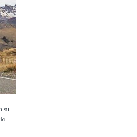
n su
rio
s