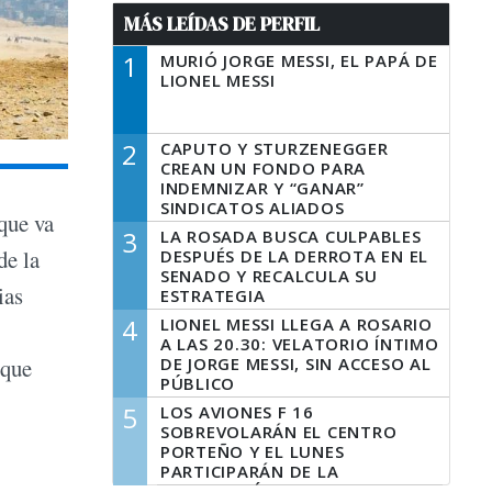
MÁS LEÍDAS DE PERFIL
1
MURIÓ JORGE MESSI, EL PAPÁ DE
LIONEL MESSI
2
CAPUTO Y STURZENEGGER
CREAN UN FONDO PARA
INDEMNIZAR Y “GANAR”
SINDICATOS ALIADOS
que va
3
LA ROSADA BUSCA CULPABLES
de la
DESPUÉS DE LA DERROTA EN EL
SENADO Y RECALCULA SU
ias
ESTRATEGIA
4
LIONEL MESSI LLEGA A ROSARIO
A LAS 20.30: VELATORIO ÍNTIMO
DE JORGE MESSI, SIN ACCESO AL
 que
PÚBLICO
5
LOS AVIONES F 16
SOBREVOLARÁN EL CENTRO
PORTEÑO Y EL LUNES
PARTICIPARÁN DE LA
CELEBRACIÓN DE LA FUERZA