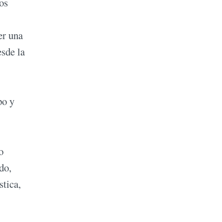
os
er una
esde la
po y
o
do,
stica,