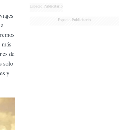
AÉREA
Espacio Publicitario
viajes
Espacio Publicitario
la
eremos
s más
nes de
s solo
es y