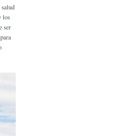
 salud
y los
e ser
 para
o