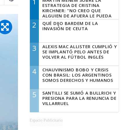
1
MARTÍN MENEM SOBRE LA
ESTRATEGIA DE CRISTINA
KIRCHNER: "NO CREO QUE
ALGUIEN DE AFUERA LE PUEDA
DECIR A LA JUSTICIA LO QUE
2
QUÉ DIJO BARDEM DE LA
TIENE QUE HACER"
INVASIÓN DE CEUTA
3
ALEXIS MAC ALLISTER CUMPLIÓ Y
SE IMPLANTÓ PELO ANTES DE
VOLVER AL FÚTBOL INGLÉS
4
CHAUVINISMO BOBO Y CRISIS
CON BRASIL: LOS ARGENTINOS
SOMOS DERECHOS Y HUMANOS
5
SANTILLI SE SUMÓ A BULLRICH Y
PRESIONA PARA LA RENUNCIA DE
VILLARRUEL
Espacio Publicitario