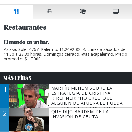
Restaurantes
El mundo en un bar.
Asiaka. Soler 4767, Palermo. 11.2492-8244. Lunes a sábados de
11.30 a 23.30 horas. Domingos cerrado. @asiakapalermo. Precio
promedio: $ 17.000.
MÁS LEÍDAS
1
MARTÍN MENEM SOBRE LA
ESTRATEGIA DE CRISTINA
KIRCHNER: "NO CREO QUE
ALGUIEN DE AFUERA LE PUEDA
DECIR A LA JUSTICIA LO QUE
2
QUÉ DIJO BARDEM DE LA
TIENE QUE HACER"
INVASIÓN DE CEUTA