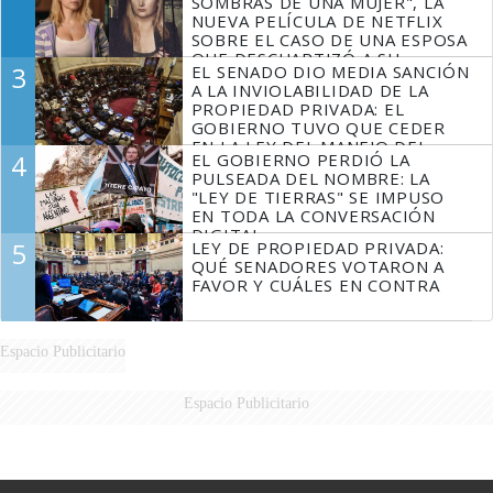
SOMBRAS DE UNA MUJER", LA
NUEVA PELÍCULA DE NETFLIX
SOBRE EL CASO DE UNA ESPOSA
QUE DESCUARTIZÓ A SU
3
EL SENADO DIO MEDIA SANCIÓN
MARIDO
A LA INVIOLABILIDAD DE LA
PROPIEDAD PRIVADA: EL
GOBIERNO TUVO QUE CEDER
EN LA LEY DEL MANEJO DEL
4
EL GOBIERNO PERDIÓ LA
FUEGO
PULSEADA DEL NOMBRE: LA
"LEY DE TIERRAS" SE IMPUSO
EN TODA LA CONVERSACIÓN
DIGITAL
5
LEY DE PROPIEDAD PRIVADA:
QUÉ SENADORES VOTARON A
FAVOR Y CUÁLES EN CONTRA
Espacio Publicitario
Espacio Publicitario