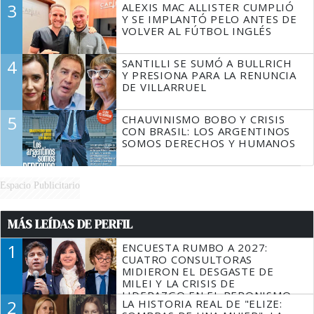
3
ALEXIS MAC ALLISTER CUMPLIÓ
Y SE IMPLANTÓ PELO ANTES DE
VOLVER AL FÚTBOL INGLÉS
4
SANTILLI SE SUMÓ A BULLRICH
Y PRESIONA PARA LA RENUNCIA
DE VILLARRUEL
5
CHAUVINISMO BOBO Y CRISIS
CON BRASIL: LOS ARGENTINOS
SOMOS DERECHOS Y HUMANOS
Espacio Publicitario
MÁS LEÍDAS DE PERFIL
1
ENCUESTA RUMBO A 2027:
CUATRO CONSULTORAS
MIDIERON EL DESGASTE DE
MILEI Y LA CRISIS DE
LIDERAZGO EN EL PERONISMO
2
LA HISTORIA REAL DE "ELIZE: