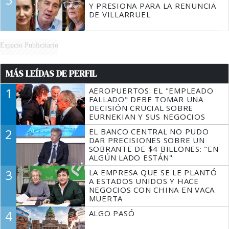
Y PRESIONA PARA LA RENUNCIA
DE VILLARRUEL
Espacio Publicitario
MÁS LEÍDAS DE PERFIL
1
AEROPUERTOS: EL "EMPLEADO
FALLADO" DEBE TOMAR UNA
DECISIÓN CRUCIAL SOBRE
EURNEKIAN Y SUS NEGOCIOS
2
EL BANCO CENTRAL NO PUDO
DAR PRECISIONES SOBRE UN
SOBRANTE DE $4 BILLONES: "EN
ALGÚN LADO ESTÁN"
3
LA EMPRESA QUE SE LE PLANTÓ
A ESTADOS UNIDOS Y HACE
NEGOCIOS CON CHINA EN VACA
MUERTA
4
ALGO PASÓ