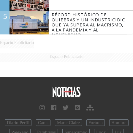
5
RÉCORD HISTÓRICO DE
QUIEBRAS Y UN INDUSTRICIDIO
QUE YA SUPERA AL MACRISMO,
A LA PANDEMIA Y AL
MENEMISMO
Espacio Publicitario
Espacio Publicitario
Diario Perfil
Caras
Marie Claire
Fortuna
Hombre
Weekend
Parabrisas
Supercampo
Look
Luz