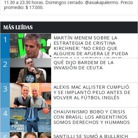
11.30 a 23.30 horas. Domingos cerrado. @asiakapalermo. Precio
promedio: $ 17.000.
MÁS LEÍDAS
1
MARTÍN MENEM SOBRE LA
ESTRATEGIA DE CRISTINA
KIRCHNER: "NO CREO QUE
ALGUIEN DE AFUERA LE PUEDA
DECIR A LA JUSTICIA LO QUE
2
QUÉ DIJO BARDEM DE LA
TIENE QUE HACER"
INVASIÓN DE CEUTA
3
ALEXIS MAC ALLISTER CUMPLIÓ
Y SE IMPLANTÓ PELO ANTES DE
VOLVER AL FÚTBOL INGLÉS
4
CHAUVINISMO BOBO Y CRISIS
CON BRASIL: LOS ARGENTINOS
SOMOS DERECHOS Y HUMANOS
5
SANTILLI SE SUMÓ A BULLRICH