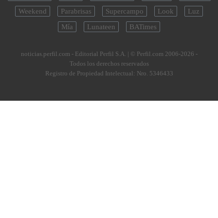
Weekend
Parabrisas
Supercampo
Look
Luz
Mía
Lunateen
BATimes
noticias.perfil.com - Editorial Perfil S.A.
| © Perfil.com 2006-2026 -
Todos los derechos reservados
Registro de Propiedad Intelectual: Nro. 5346433