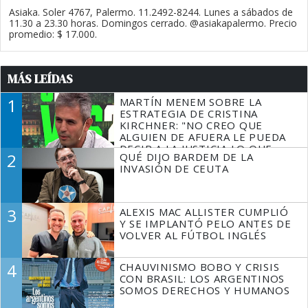
Asiaka. Soler 4767, Palermo. 11.2492-8244. Lunes a sábados de
11.30 a 23.30 horas. Domingos cerrado. @asiakapalermo. Precio
promedio: $ 17.000.
MÁS LEÍDAS
1
MARTÍN MENEM SOBRE LA
ESTRATEGIA DE CRISTINA
KIRCHNER: "NO CREO QUE
ALGUIEN DE AFUERA LE PUEDA
DECIR A LA JUSTICIA LO QUE
2
QUÉ DIJO BARDEM DE LA
TIENE QUE HACER"
INVASIÓN DE CEUTA
3
ALEXIS MAC ALLISTER CUMPLIÓ
Y SE IMPLANTÓ PELO ANTES DE
VOLVER AL FÚTBOL INGLÉS
4
CHAUVINISMO BOBO Y CRISIS
CON BRASIL: LOS ARGENTINOS
SOMOS DERECHOS Y HUMANOS