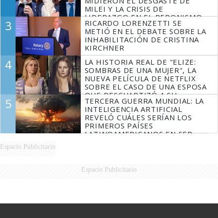
MIDIERON EL DESGASTE DE
MILEI Y LA CRISIS DE
LIDERAZGO EN EL PERONISMO
3
RICARDO LORENZETTI SE
METIÓ EN EL DEBATE SOBRE LA
INHABILITACIÓN DE CRISTINA
KIRCHNER
4
LA HISTORIA REAL DE "ELIZE:
SOMBRAS DE UNA MUJER", LA
NUEVA PELÍCULA DE NETFLIX
SOBRE EL CASO DE UNA ESPOSA
QUE DESCUARTIZÓ A SU
5
TERCERA GUERRA MUNDIAL: LA
MARIDO
INTELIGENCIA ARTIFICIAL
REVELÓ CUÁLES SERÍAN LOS
PRIMEROS PAÍSES
LATINOAMERICANOS EN SER
DERROTADOS
Espacio Publicitario
Espacio Publicitario