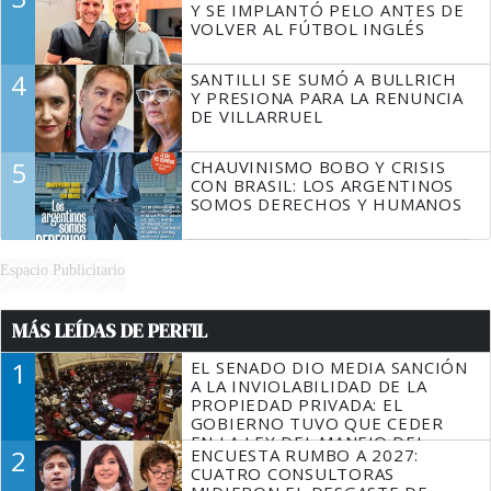
Y SE IMPLANTÓ PELO ANTES DE
VOLVER AL FÚTBOL INGLÉS
4
SANTILLI SE SUMÓ A BULLRICH
Y PRESIONA PARA LA RENUNCIA
DE VILLARRUEL
5
CHAUVINISMO BOBO Y CRISIS
CON BRASIL: LOS ARGENTINOS
SOMOS DERECHOS Y HUMANOS
Espacio Publicitario
MÁS LEÍDAS DE PERFIL
1
EL SENADO DIO MEDIA SANCIÓN
A LA INVIOLABILIDAD DE LA
PROPIEDAD PRIVADA: EL
GOBIERNO TUVO QUE CEDER
EN LA LEY DEL MANEJO DEL
2
ENCUESTA RUMBO A 2027:
FUEGO
CUATRO CONSULTORAS