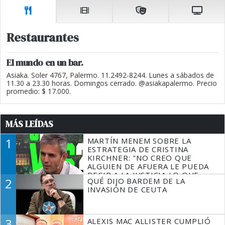
Restaurantes
El mundo en un bar.
Asiaka. Soler 4767, Palermo. 11.2492-8244. Lunes a sábados de
11.30 a 23.30 horas. Domingos cerrado. @asiakapalermo. Precio
promedio: $ 17.000.
MÁS LEÍDAS
1
MARTÍN MENEM SOBRE LA
ESTRATEGIA DE CRISTINA
KIRCHNER: "NO CREO QUE
ALGUIEN DE AFUERA LE PUEDA
DECIR A LA JUSTICIA LO QUE
2
QUÉ DIJO BARDEM DE LA
TIENE QUE HACER"
INVASIÓN DE CEUTA
3
ALEXIS MAC ALLISTER CUMPLIÓ