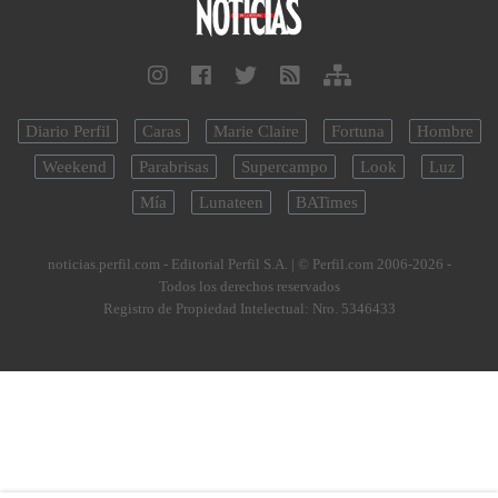
Diario Perfil
Caras
Marie Claire
Fortuna
Hombre
Weekend
Parabrisas
Supercampo
Look
Luz
Mía
Lunateen
BATimes
noticias.perfil.com - Editorial Perfil S.A.
| © Perfil.com 2006-2026 -
Todos los derechos reservados
Registro de Propiedad Intelectual: Nro. 5346433