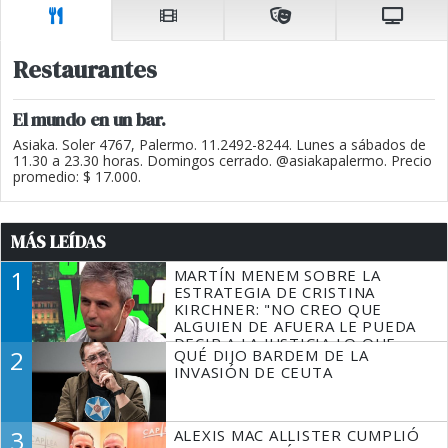
Restaurantes
El mundo en un bar.
Asiaka. Soler 4767, Palermo. 11.2492-8244. Lunes a sábados de
11.30 a 23.30 horas. Domingos cerrado. @asiakapalermo. Precio
promedio: $ 17.000.
MÁS LEÍDAS
1
MARTÍN MENEM SOBRE LA
ESTRATEGIA DE CRISTINA
KIRCHNER: "NO CREO QUE
ALGUIEN DE AFUERA LE PUEDA
DECIR A LA JUSTICIA LO QUE
2
QUÉ DIJO BARDEM DE LA
TIENE QUE HACER"
INVASIÓN DE CEUTA
3
ALEXIS MAC ALLISTER CUMPLIÓ