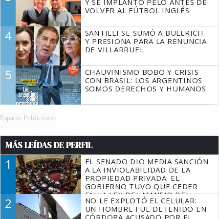
Y SE IMPLANTÓ PELO ANTES DE
VOLVER AL FÚTBOL INGLÉS
4
SANTILLI SE SUMÓ A BULLRICH
Y PRESIONA PARA LA RENUNCIA
DE VILLARRUEL
5
CHAUVINISMO BOBO Y CRISIS
CON BRASIL: LOS ARGENTINOS
SOMOS DERECHOS Y HUMANOS
Espacio Publicitario
MÁS LEÍDAS DE PERFIL
1
EL SENADO DIO MEDIA SANCIÓN
A LA INVIOLABILIDAD DE LA
PROPIEDAD PRIVADA: EL
GOBIERNO TUVO QUE CEDER
EN LA LEY DEL MANEJO DEL
2
NO LE EXPLOTÓ EL CELULAR:
FUEGO
UN HOMBRE FUE DETENIDO EN
CÓRDOBA ACUSADO POR EL