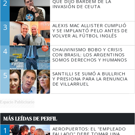
2
QUÉ DIJO BARDEM DE LA
TIENE QUE HACER"
INVASIÓN DE CEUTA
3
ALEXIS MAC ALLISTER CUMPLIÓ
Y SE IMPLANTÓ PELO ANTES DE
VOLVER AL FÚTBOL INGLÉS
4
CHAUVINISMO BOBO Y CRISIS
CON BRASIL: LOS ARGENTINOS
SOMOS DERECHOS Y HUMANOS
5
SANTILLI SE SUMÓ A BULLRICH
Y PRESIONA PARA LA RENUNCIA
DE VILLARRUEL
Espacio Publicitario
MÁS LEÍDAS DE PERFIL
1
AEROPUERTOS: EL "EMPLEADO
FALLADO" DEBE TOMAR UNA