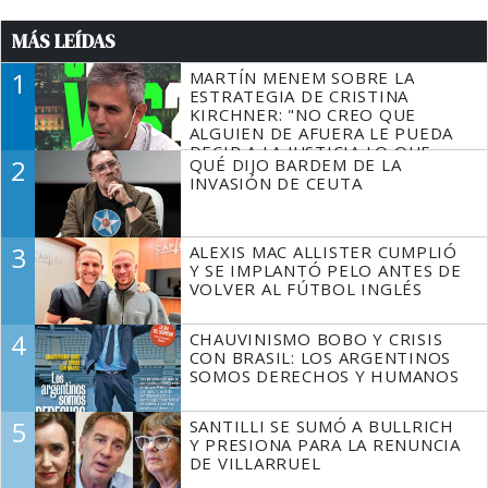
MÁS LEÍDAS
1
MARTÍN MENEM SOBRE LA
ESTRATEGIA DE CRISTINA
KIRCHNER: "NO CREO QUE
ALGUIEN DE AFUERA LE PUEDA
DECIR A LA JUSTICIA LO QUE
2
QUÉ DIJO BARDEM DE LA
TIENE QUE HACER"
INVASIÓN DE CEUTA
3
ALEXIS MAC ALLISTER CUMPLIÓ
Y SE IMPLANTÓ PELO ANTES DE
VOLVER AL FÚTBOL INGLÉS
4
CHAUVINISMO BOBO Y CRISIS
CON BRASIL: LOS ARGENTINOS
SOMOS DERECHOS Y HUMANOS
5
SANTILLI SE SUMÓ A BULLRICH
Y PRESIONA PARA LA RENUNCIA
DE VILLARRUEL