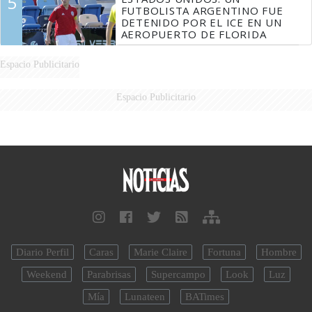
5
FUTBOLISTA ARGENTINO FUE
DETENIDO POR EL ICE EN UN
AEROPUERTO DE FLORIDA
Espacio Publicitario
Espacio Publicitario
Diario Perfil
Caras
Marie Claire
Fortuna
Hombre
Weekend
Parabrisas
Supercampo
Look
Luz
Mía
Lunateen
BATimes