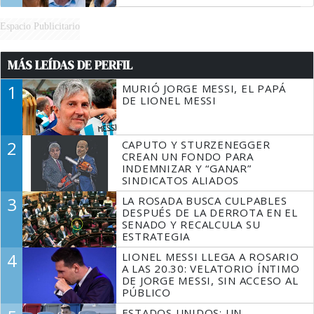
Espacio Publicitario
MÁS LEÍDAS DE PERFIL
1
MURIÓ JORGE MESSI, EL PAPÁ
DE LIONEL MESSI
2
CAPUTO Y STURZENEGGER
CREAN UN FONDO PARA
INDEMNIZAR Y “GANAR”
SINDICATOS ALIADOS
3
LA ROSADA BUSCA CULPABLES
DESPUÉS DE LA DERROTA EN EL
SENADO Y RECALCULA SU
ESTRATEGIA
4
LIONEL MESSI LLEGA A ROSARIO
A LAS 20.30: VELATORIO ÍNTIMO
DE JORGE MESSI, SIN ACCESO AL
PÚBLICO
ESTADOS UNIDOS: UN